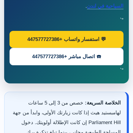
السياحية في لندن
.
“`
💬 استفسار واتساب +447577727386
☎️ اتصال مباشر +447577727386
“`
الخلاصة السريعة:
خصص من 3 إلى 5 ساعات
لهامبستيد هيث إذا كانت زيارتك الأولى، وابدأ من جهة
Parliament Hill إن كانت الإطلالة أولويتك. دخول
المساحة الطبيعية مجاني، بينما تبلغ تذكرة برك