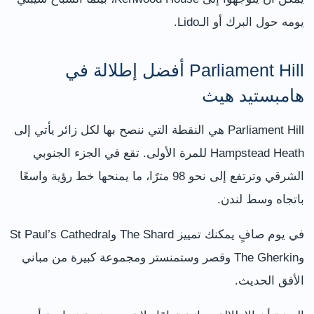
يومه حول البرك أو الـLido.
Parliament Hill أفضل إطلالة في
هامبستيد هيث
Parliament Hill هي النقطة التي ننصح بها لكل زائر يأتي إلى
Hampstead Heath للمرة الأولى. تقع في الجزء الجنوبي
الشرقي وترتفع إلى نحو 98 مترًا، ما يمنحها خط رؤية واسعًا
باتجاه وسط لندن.
في يوم صافٍ يمكنك تمييز The Shard وSt Paul’s Cathedral
وThe Gherkin وقصر وستمنستر ومجموعة كبيرة من مباني
الأفق الحديث.