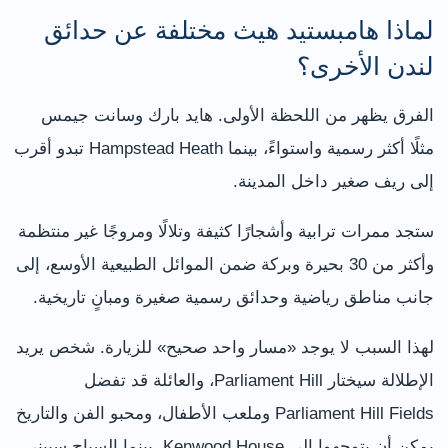
لماذا هامبستيد هيث مختلفة عن حدائق
لندن الأخرى؟
الفرق يظهر من اللحظة الأولى. هايد بارك وسانت جيمس
مثلًا أكثر رسمية واستواءً، بينما Hampstead Heath تبدو أقرب
إلى ريف صغير داخل المدينة.
ستجد ممرات ترابية وأشجارًا كثيفة وتلالًا ومروجًا غير منتظمة
وأكثر من 30 بحيرة وبركة ضمن الموائل الطبيعية الأوسع، إلى
جانب مناطق رياضية وحدائق رسمية صغيرة ومبانٍ تاريخية.
لهذا السبب لا يوجد «مسار واحد صحيح» للزيارة. شخص يريد
الإطلالة سيختار Parliament Hill، والعائلة قد تفضل
Parliament Hill Fields وملعب الأطفال، ومحبو الفن والتاريخ
يمكن أن يتوجهوا إلى Kenwood House، بينما السباح سيبني