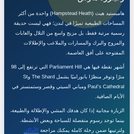
هامبستيد هيث (Hampstead Heath) واحدة من أكثر
المساحات الطبيعية تميزًا في لندن؛ فهي ليست حديقة
رسمية مرتبة فقط، بل مزيج واسع من التلال والغابات
والمروج والبرك والمسارات والملاعب والإطلالات
المفتوحة على أفق العاصمة.
أشهر نقطة فيها هي Parliament Hill التي ترتفع إلى 98
مترًا وتوفر منظرًا بانوراميًا يشمل The Shard وSt
Paul’s Cathedral ومباني السيتي وقصر وستمنستر في
الأيام الصافية.
الزيارة مجانية إذا كان هدفك المشي والإطلالة والطبيعة،
بينما توجد رسوم منفصلة للسباحة وبعض الأنشطة.
ولترتيبها ضمن رحلة كاملة يمكنك مراجعة
الأماكن