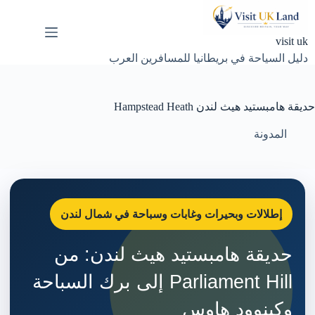
لتجاوز
لى
لمحتوى
visit uk
دليل السياحة في بريطانيا للمسافرين العرب
حديقة هامبستيد هيث لندن Hampstead Heath
المدونة
إطلالات وبحيرات وغابات وسباحة في شمال لندن
حديقة هامبستيد هيث لندن: من
Parliament Hill إلى برك السباحة
وكينوود هاوس