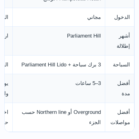
الدخول
مجاني
السب
أشهر
Parliament Hill
ارتفاع نحو 98
إطلالة
السباحة
3 برك سباحة + Parliament Hill Lido
الحج
أفضل
3–5 ساعات
مدة
والس
أفضل
Overground أو Northern line حسب
اختر
مواصلات
الجزء
حسب 