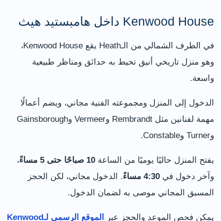
Kenwood House داخل هامبستيد هيث
في الطرف الشمالي من الـHeath يقع Kenwood House،
وهو منزل تاريخي أنيق تحيط به حدائق ومناظر طبيعية
واسعة.
الدخول إلى المنزل ومجموعته الفنية مجاني، ويضم أعمالًا
مهمة لفنانين مثل Rembrandt وVermeer وGainsborough
وTurner وConstable.
يفتح المنزل حاليًا يوميًا من الساعة
10 صباحًا حتى 5 مساءً
،
وآخر دخول في
4:30 مساءً
. الدخول مجاني، لكن الحجز
المسبق المجاني موصى به لضمان الدخول.
يمكن فحص الموعد والحجز عبر
الموقع الرسمي لـKenwood