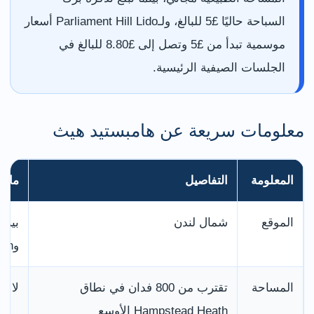
السباحة حاليًا £5 للبالغ، ولـParliament Hill Lido أسعار
موسمية تبدأ من £5 وتصل إلى £8.80 للبالغ في
الجلسات الصيفية الرئيسية.
معلومات سريعة عن هامبستيد هيث
المعلومة
التفاصيل
ما ي
الموقع
شمال لندن
وGolders Green.
المساحة
تقترب من 800 فدان في نطاق
لا ت
Hampstead Heath الأوسع