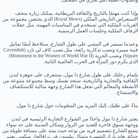
وإذا كنت مهتمًا بالتاريخ والثقافة البريطانية، يمكنك زيارة متحف
الاستعراض التأريخي الملكي (Royal Mews) الذي يحتضن مجموعة من
العربات الملكية التي تستخدم في المناسبات المهمة، مثل حفلات
الزفاف الملكية وجلسات العمل الرسمية.
وعندما تستمر في المشي على طول الشارع، ستلاحظ أيضًا تماثيل
فنية مميزة ونصب تذكارية رائعة، مثل نصب كاف لي تارد (Cavendish
Square) ونصب الحرية (Monument to the Women of World War II)
الذي يكرم دور المرأة في الحرب العالمية الثانية.
بإتمام رحلتك على طول شارع ذا مول، ستتعرف على جوهرة لندن
الثقافية والتجارية والتاريخية. ستجد نفسك وسط مجموعة متنوعة من
الأنشطة والمعالم التي تجعل هذا الشارع وجهة مثالية للاستكشاف
والاستمتاع.
بناءً على طلبك، إليك المزيد من المعلومات حول شارع ذا مول.
يعتبر شارع ذا مول واحدًا من الشوارع التجارية الرئيسية في لندن
ووجهة تسوق فاخرة للعديد من الزوار وسكان المدينة على حد سواء.
يتمتع الشارع بتصميم فريد من نوعه حيث يمتد على مسافة طويلة بين
حدائق هايد بارك الشهيرة وتمثال نيلسون في ترافالجار سكوير. يعتبر