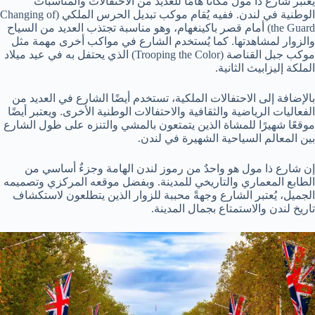
يُعتبر شارع ذا مول مكانًا هامًا للعديد من الاحتفالات والمناسبات
الوطنية في لندن. ففيه يُقام موكب تبديل الحرس الملكي (Changing of
the Guard) أمام قصر باكينغهام، وهو مناسبة تجتذب العديد من السياح
والزوار لمشاهدتها. كما يُستخدم الشارع في مواكب أخرى مهمة مثل
موكب جبل القناصة (Trooping the Color) الذي يحتفل به في عيد ميلاد
الملكة إليزابيث الثانية.
بالإضافة إلى الاحتفالات الملكية، تستخدم أيضًا الشارع في العديد من
الفعاليات الرياضية والثقافية والاحتفالات الوطنية الأخرى. ويعتبر أيضًا
موقعًا شهيرًا للمشاة الذين يتمتعون بالمشي والتنزه على طول الشارع
بين المعالم السياحية الشهيرة في لندن.
إن شارع ذا مول هو واحدٌ من رموز لندن الهامة وجزءٌ أساسي من
الطابع المعماري والتاريخي للمدينة. وبفضل موقعه المركزي وتصميمه
الجميل، يُعتبر الشارع وجهةً محببة للزوار الذين يتطلعون لاستكشاف
تاريخ لندن والاستمتاع بجمال المدينة.