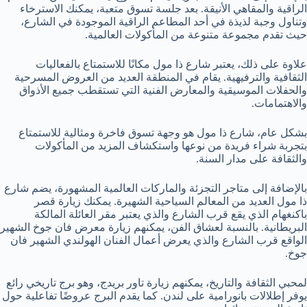
الراقية والمقاهي الأنيقة. بعد جلسة تسوق متعبة، يمكنك الاسترخاء
وتناول وجبة لذيذة في أحد المطاعم الراقية الموجودة في الشارع،
حيث تقدم مجموعة متنوعة من المأكولات العالمية.
علاوة على ذلك، يعتبر شارع ذا مول مكانًا للاستمتاع بالفعاليات
الثقافية والترفيهية. يقام في المنطقة العديد من العروض المسرحية
والحفلات الموسيقية والمعارض الفنية التي تستقطب جميع الأذواق
والاهتمامات.
بشكل عام، شارع ذا مول هو وجهة تسوق فاخرة ومثالية للاستمتاع
بتجربة شراء فريدة من نوعها واستكشاف المزيد من المأكولات
والثقافة على مدار السنة.
بالإضافة إلى متاجر التجزئة والماركات العالمية المشهورة، يضم شارع
ذا مول العديد من المعالم السياحية الشهيرة. يمكنك زيارة قصر
باكنغهام الذي يقع قرب الشارع والذي يعتبر مقر العائلة المالكة
البريطانية. بالنسبة لعشاق الفن، يمكنهم زيارة معرض فان جوخ الشهير
الواقع قرب الشارع والذي يعرض أعمال الفنان الهولندي الشهير فان
جوخ.
لمحبي الثقافة والتاريخ، يمكنهم زيارة تاور بريدج، وهو برج تاريخي رائع
يوفر إطلالات بانورامية على لندن. كما يقدم البرج عروضًا تفاعلية حول