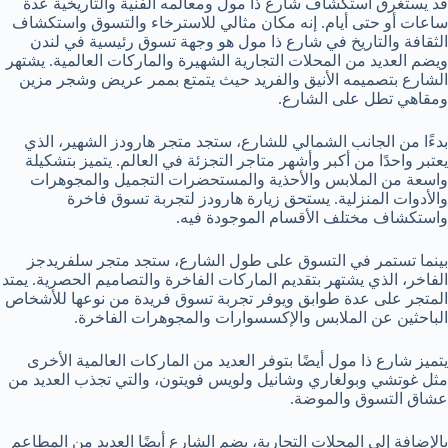
قد يستغرق استكشاف شارع ذا مول ومعالمه الفنية والتاريخية عدة
ساعات أو حتى أيام. إنه مكان مثالي للاسترخاء والتسوق واستكشاف
الثقافة والتاريخ في شارع ذا مول هو وجهة تسوق رئيسية في لندن
ويضم العديد من المحلات التجارية الشهيرة والماركات العالمية. يشتهر
الشارع بتصميمه الأنيق والفريد حيث يتمتع بممر عريض وشجر مزين
ومقاهي تطل على الشارع.
بدءًا من الجانب الشمالي للشارع، ستجد متجر هارودز الشهير، الذي
يعتبر واحدًا من أكبر وأشهر متاجر التجزئة في العالم. يتميز بتشكيلة
واسعة من الملابس والأحذية والمستحضرات التجميل والمجوهرات
والأدوات المنزلية. يستحق زيارة هارودز لتجربة تسوق فاخرة
واستكشاف مختلف الأقسام الموجودة فيه.
بينما تستمر في التسوق على طول الشارع، ستجد متجر سلفريدجز
الفاخر، الذي يشتهر بتقديم الماركات الفاخرة والتصاميم الحصرية. يمتد
المتجر على عدة طوابق ويوفر تجربة تسوق فريدة من نوعها للأشخاص
الباحثين عن الملابس والإكسسوارات والمجوهرات الفاخرة.
يتميز شارع ذا مول أيضًا بتوفر العديد من الماركات العالمية الأخرى
مثل غوتشي وبولغاري وشانيل ولويس فويتون، والتي تجذب العديد من
عشاق التسوق والموضة.
بالإضافة إلى المحلات التجارية، يضم الشارع أيضًا العديد من المطاعم