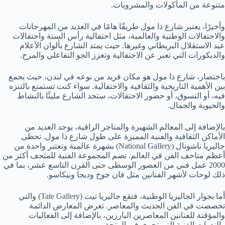
متنوعة من المأكولات والمشروبات.
وأخيرًا، يعتبر شارع ذا مول طريقًا هامًا في العديد من المهرجانات
والاحتفالات الوطنية والعالمية، مثل احتفالية رأس السنة واحتفالات
عيد الاستقلال البريطاني وغيرها. حيث يمتد الشارع بألوان الأعلام
والديكورات التي تعبر عن الاحتفالية وتعزز الجو التفاعلي والمرح.
باختصار، شارع ذا مول هو مكان فريد من نوعه في لندن، حيث يجمع
بين الأهمية التاريخية والثقافية والاحتفالية. سواء كنت تستمتع بالتنزه
فيه، أو التسوق، أو حضور الاحتفالات، ستجد الشارع مليئًا بالنشاط
والحيوية والجمال.
بالإضافة إلى المعالم الشهيرة والمتاجر الراقية، يوجد العديد من
الأماكن الثقافية والفنية المميزة على طول شارع ذا مول. تحظى
جاليريا ناشونال (National Gallery) بشهرة عالمية وتعتبر واحدة من
أعظم متاحف الفن في العالم. تضم المجموعة الفنية للمتحف أكثر من
2000 عمل فني من العصور الوسطى حتى القرن التاسع عشر، بما في
ذلك لوحات لأشهر الفنانين مثل فان جوخ وديجا وبيكاسو.
أما بجوار الجاليريا الوطنية، فتقع جاليريا تيت (Tate Gallery) والتي
تخصصت في الفن الحديث والمعاصر. تعرض المعارض الدائمة
والمؤقتة للفنانين المعاصرين البارزين، بالإضافة إلى الفعاليات
والندوات الفنية التي تجري في المتحف.