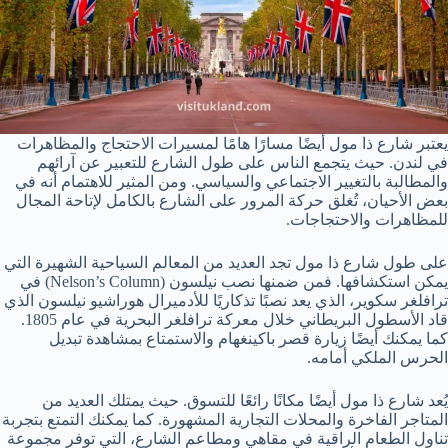
يعتبر شارع ذا مول أيضًا مسارًا هامًا لمسيرات الاحتجاج والمظاهرات
في لندن. حيث يتجمع الناس على طول الشارع للتعبير عن آرائهم
والمطالبة بالتغيير الاجتماعي والسياسي. ومن المثير للاهتمام أنه في
بعض الأحيان، تُغلق حركة المرور على الشارع بالكامل لإتاحة المجال
للمظاهرات والاحتجاجات.
على طول شارع ذا مول تجد العديد من المعالم السياحية الشهيرة التي
يمكن استكشافها. فمن ضمنها نصب نيلسون (Nelson’s Column) في
ترافلغر سكوير، الذي يعد نصبًا تذكاريًا للأدميرال هوراشيو نيلسون الذي
قاد الأسطول البريطاني خلال معركة ترافلغر البحرية في عام 1805.
كما يمكنك أيضًا زيارة قصر باكينغهام والاستمتاع بمشاهدة تبديل
الحرس الملكي أمامه.
يُعد شارع ذا مول أيضًا مكانًا رائعًا للتسوق. حيث يمتلك العديد من
المتاجر الفاخرة والمحلات التجارية المشهورة. كما يمكنك التمتع بتجربة
تناول الطعام الراقية في مقاهي ومطاعم الشارع، التي توفر مجموعة