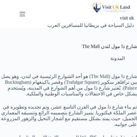
لتجاوز
لى
لمحتوى
visit uk
دليل السياحة في بريطانيا للمسافرين العرب
شارع ذا مول لندن The Mall
المدونة
شارع ذا مول (The Mall) هو أحد الشوارع الرئيسية في لندن، وهو يصل
بين ترافلغر سكوير (Trafalgar Square) وقصر باكينغهام (Buckingham
Palace). يُعتبر شارع ذا مول من أهم الشوارع في المدينة، ويُستخدم
بشكل خاص في الاحتفالات والمناسبات الوطنية والملكية.
تم بناء شارع ذا مول في القرن التاسع عشر، وتم تجديده وتطويره في
عصر الملكة فيكتوريا. يتميز الشارع بتصميمه الرائع وتنسيقه المعماري
الجميل، حيث يمتد بشكل مستقيم مع أشجار النخيل والزهور المزروعة
على جوانبه.