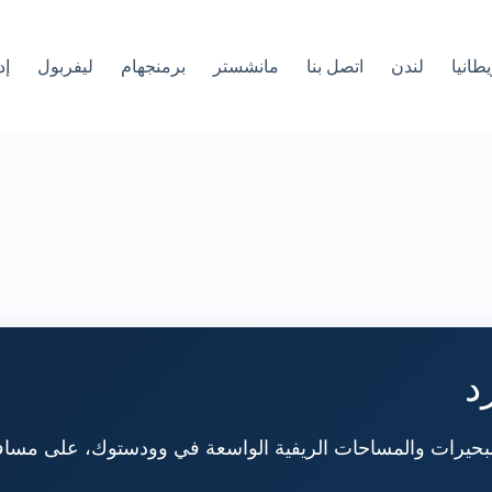
طانيا
لندن
اتصل بنا
مانشستر
برمنجهام
ليفربول
إد
د