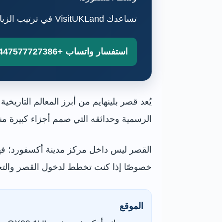
تساعدك VisitUKLand في ترتيب الزيارة والنقل الخاص من أكسفورد أو لندن حسب عدد المسافرين وبرنامج الرحلة.
استفسار واتساب +447577727386
يُعد قصر بلينهايم من أبرز المعالم التاري
الرسمية وحدائقه التي صمم أجزاء كبيرة منه
القصر ليس داخل مركز مدينة أكسفورد؛ فهو
خصوصًا إذا كنت تخطط لدخول القصر والتجو
الموقع