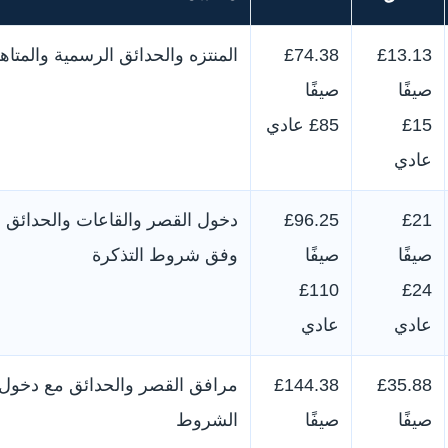
£13.13
£74.38
المنتزه والحدائق الرسمية والمت
صيفًا
صيفًا
£15
£85 عادي
عادي
£96.25
£21
صيفًا
صيفًا
وفق شروط التذكرة
£110
£24
عادي
عادي
£144.38
£35.88
صيفًا
صيفًا
الشروط