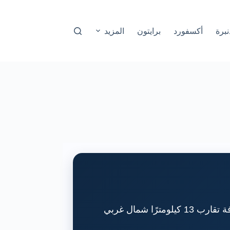
نبرة
أكسفورد
برايتون
المزيد
قصر تاريخي فخم تحيط به الحدائق والبحيرات والمساحات الريفية الواسعة في وودستوك، على مسافة تقارب 13 كيلومترًا شمال غربي