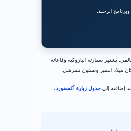
مي. يشتهر بعمارته الباروكية وقاعاته
مكان ميلاد السير ونستون تشرشل.
د إضافته إلى
جدول زيارة أكسفورد
،