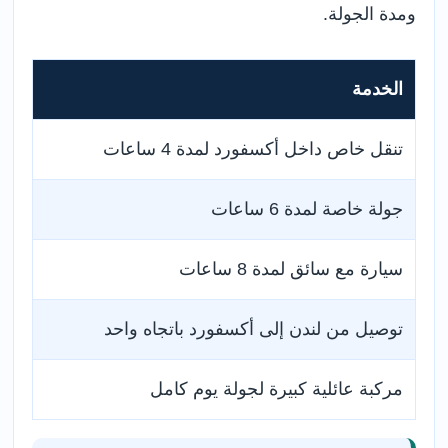
ومدة الجولة.
الخدمة
الس
تنقل خاص داخل أكسفورد لمدة 4 ساعات
190–290 جنيهاً إس
جولة خاصة لمدة 6 ساعات
270–390 جن
سيارة مع سائق لمدة 8 ساعات
350–500 
توصيل من لندن إلى أكسفورد باتجاه واحد
180–280 جن
مركبة عائلية كبيرة لجولة يوم كامل
430–620 جن