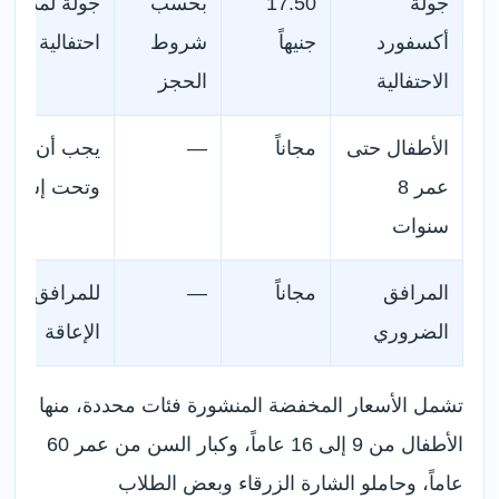
جولة
17.50
بحسب
جولة لمدة س
أكسفورد
جنيهاً
شروط
احتفالية والم
الاحتفالية
الحجز
الأطفال حتى
مجاناً
—
يجب أن يكون
عمر 8
وتحت إشراف
سنوات
المرافق
مجاناً
—
للمرافق ال
الضروري
الإعاقة
تشمل الأسعار المخفضة المنشورة فئات محددة، منها
الأطفال من 9 إلى 16 عاماً، وكبار السن من عمر 60
عاماً، وحاملو الشارة الزرقاء وبعض الطلاب