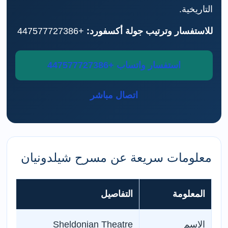
التاريخية.
للاستفسار وترتيب جولة أكسفورد:
+447577727386
استفسار واتساب +447577727386
اتصال مباشر
معلومات سريعة عن مسرح شيلدونيان
المعلومة
التفاصيل
الاسم
Sheldonian Theatre