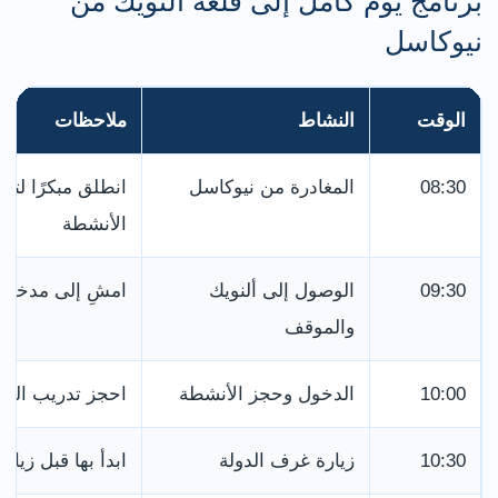
برنامج يوم كامل إلى قلعة ألنويك من
نيوكاسل
الوقت
النشاط
ملاحظات
08:30
المغادرة من نيوكاسل
انطلق مبكرًا لت
الأنشطة
09:30
الوصول إلى ألنويك
امشِ إلى مدخل ال
والموقف
10:00
الدخول وحجز الأنشطة
احجز تدريب المك
10:30
زيارة غرف الدولة
ابدأ بها قبل زيا