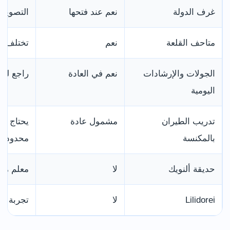
غرف الدولة
نعم عند فتحها
التصوير
متاحف القلعة
نعم
تختلف س
الجولات والإرشادات
نعم في العادة
راجع لوح
اليومية
تدريب الطيران
مشمول عادة
يحتاج إل
بالمكنسة
محدودية
حديقة ألنويك
لا
معلم من
Lilidorei
لا
تجربة من