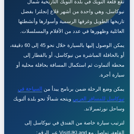
تقع قلعة ألنويك في بلدة ألنويك التاريخية شمال
نيوكاسل، وهي واحدة من أشهر قلاع إنجلترا بفضل
تاريخها الطويل وغرفها الرسمية وأسوارها وأنشطتها
العائلية وظهورها في عدد من الأفلام والمسلسلات.
يمكن الوصول إليها بالسيارة خلال نحو 45 إلى 60 دقيقة،
أو بالحافلة المباشرة من نيوكاسل، أو بالقطار إلى
محطة ألنماوث ثم استكمال المسافة بحافلة محلية أو
سيارة أجرة.
يمكن وضع الرحلة ضمن برنامج يبدأ من
السياحة في
نيوكاسل للمسافر العربي
ويتجه شمالًا نحو بلدة ألنويك
وساحل نورثمبرلاند.
لترتيب سيارة خاصة من الفندق في نيوكاسل إلى
القلعة، تواصل مع VisitUKLand عبر الرقم: