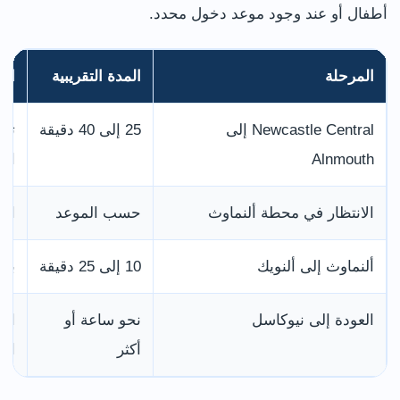
أطفال أو عند وجود موعد دخول محدد.
المرحلة
المدة التقريبية
الم
Newcastle Central إلى
25 إلى 40 دقيقة
تخ
Alnmouth
الت
الانتظار في محطة ألنماوث
حسب الموعد
الخ
ألنماوث إلى ألنويك
10 إلى 25 دقيقة
بال
العودة إلى نيوكاسل
نحو ساعة أو
اتر
أكثر
الق