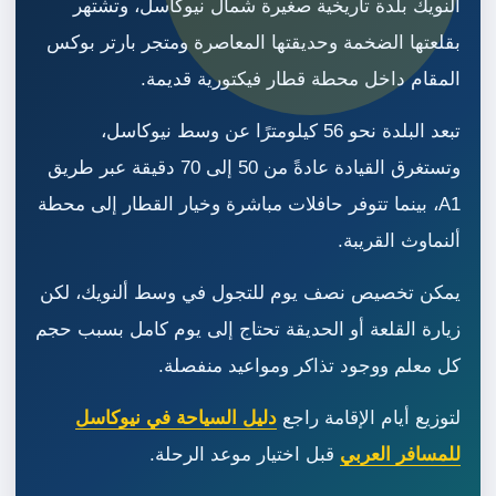
ألنويك بلدة تاريخية صغيرة شمال نيوكاسل، وتشتهر
بقلعتها الضخمة وحديقتها المعاصرة ومتجر بارتر بوكس
المقام داخل محطة قطار فيكتورية قديمة.
تبعد البلدة نحو 56 كيلومترًا عن وسط نيوكاسل،
وتستغرق القيادة عادةً من 50 إلى 70 دقيقة عبر طريق
A1، بينما تتوفر حافلات مباشرة وخيار القطار إلى محطة
ألنماوث القريبة.
يمكن تخصيص نصف يوم للتجول في وسط ألنويك، لكن
زيارة القلعة أو الحديقة تحتاج إلى يوم كامل بسبب حجم
كل معلم ووجود تذاكر ومواعيد منفصلة.
لتوزيع أيام الإقامة راجع
دليل السياحة في نيوكاسل
للمسافر العربي
قبل اختيار موعد الرحلة.