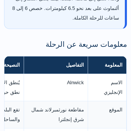
ألنماوث على بعد نحو 6.5 كيلومترات. خصص 6 إلى 8
ساعات للرحلة الكاملة.
معلومات سريعة عن الرحلة
المعلومة
التفاصيل
النصيحة ال
الاسم
Alnwick
يُنطق الاس
الإنجليزي
نطق حرف L بوضو
الموقع
مقاطعة نورثمبرلاند شمال
شرق إنجلترا
والساحل.