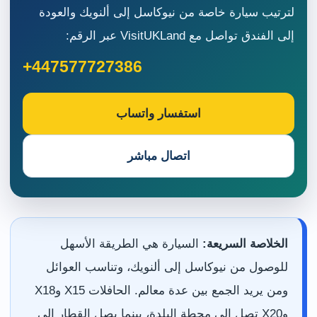
لترتيب سيارة خاصة من نيوكاسل إلى ألنويك والعودة
إلى الفندق تواصل مع VisitUKLand عبر الرقم:
+447577727386
استفسار واتساب
اتصال مباشر
الخلاصة السريعة:
السيارة هي الطريقة الأسهل
للوصول من نيوكاسل إلى ألنويك، وتناسب العوائل
ومن يريد الجمع بين عدة معالم. الحافلات X15 وX18
وX20 تصل إلى محطة البلدة، بينما يصل القطار إلى