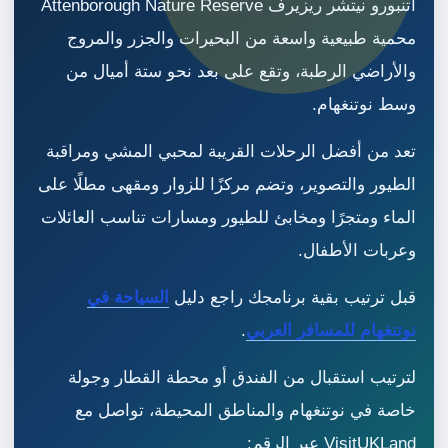
أتنبورو نيتشر ريزيرف Attenborough Nature Reserve
محمية طبيعية واسعة من البحيرات والجزر والمروج
والأراضي الرطبة، وتقع على بعد نحو ستة أميال من
وسط نوتنغهام.
تعد من أفضل الرحلات القريبة لمحبي المشي ومراقبة
الطيور والتصوير، وتضم مركزًا للزوار ومقهى مطلًا على
الماء ومتجرًا ومخابئ للطيور ومسارات تناسب العائلات
وعربات الأطفال.
قبل ترتيب بقية برنامجك راجع دليل
السياحة في
نوتنغهام للمسافر العربي
.
لترتيب استقبال من الفندق أو محطة القطار وجولة
خاصة في نوتنغهام والمناطق المحيطة، تواصل مع
VisitUKLand عبر الرقم: