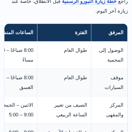
راجع
خطة زيارة أتنبورو الرسمية
قبل الانطلاق، خاصة عند
زيارة آخر اليوم.
المرفق
الفترة
الساعات المنشو
الوصول إلى
طوال العام
8:00 صباحً
المحمية
مساءً
موقف
طوال العام
8:00 صباحًا –
السيارات
الغسق
المركز
الصيف من تغيير
الاثنين – الجمعة:
والمقهى
الساعة الربيعي
9:00 – 5:00