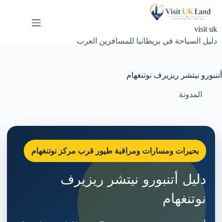
لتجاوز
لى
لمحتوى
visit uk
دليل السياحة في بريطانيا للمسافرين العرب
أتنبورو نيتشر ريزيرف نوتنغهام
المدونة
بحيرات ومسارات ومراقبة طيور قرب مركز نوتنغهام
دليل أتنبورو نيتشر ريزيرف
نوتنغهام