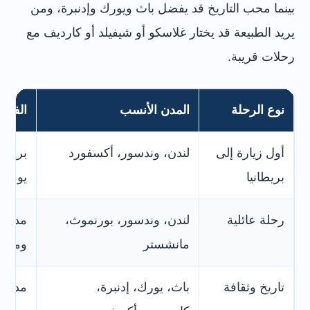
بينما محب التاريخ قد يفضل باث ويورك وإدنبرة، ومن
يريد الطبيعة قد يختار غلاسكو أو شيفيلد أو كارديف مع
رحلات قريبة.
نوع الرحلة
المدن الأنسب
الفكرة
أول زيارة إلى
لندن، وندسور، أكسفورد
برنام
بريطانيا
يومية
رحلة عائلية
لندن، وندسور، بورنموث،
مدن ف
مانشستر
ومواص
تاريخ وثقافة
باث، يورك، إدنبرة،
مدن ق