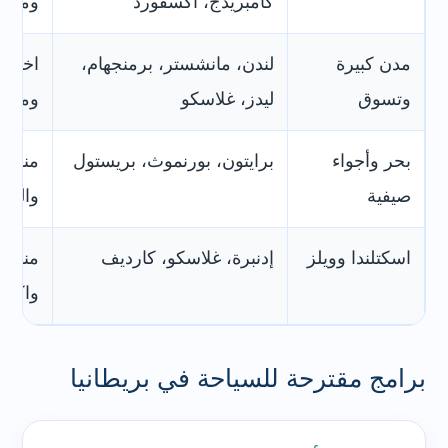
كامبريدج، أكسفورد
ومتاح
مدن كبيرة
لندن، مانشستر، برمنجهام،
اختيار
وتسوق
ليدز، غلاسكو
ومطاع
بحر وأجواء
برايتون، بورنموث، بريستول
مناسب
صيفية
والجل
اسكتلندا وويلز
إدنبرة، غلاسكو، كارديف
مناسب
واكتش
برامج مقترحة للسياحة في بريطانيا