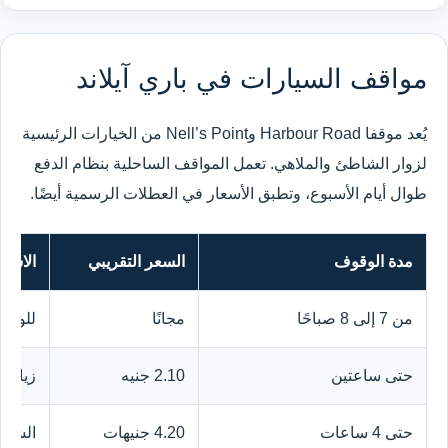
مواقف السيارات في باري آيلاند
يُعد موقفا Harbour Road وNell’s Point من الخيارات الرئيسية
لزوار الشاطئ والملاهي. تعمل المواقف الساحلية بنظام الدفع
طوال أيام الأسبوع، وتطبق الأسعار في العطلات الرسمية أيضًا.
مدة الوقوف
السعر التقريبي
الاست
من 7 إلى 8 صباحًا
مجانًا
للوصو
حتى ساعتين
2.10 جنيه
زيارة
حتى 4 ساعات
4.20 جنيهات
الشاطئ