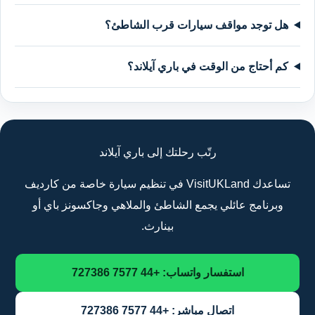
هل توجد مواقف سيارات قرب الشاطئ؟
كم أحتاج من الوقت في باري آيلاند؟
رتّب رحلتك إلى باري آيلاند
تساعدك VisitUKLand في تنظيم سيارة خاصة من كارديف
وبرنامج عائلي يجمع الشاطئ والملاهي وجاكسونز باي أو
بينارث.
استفسار واتساب: +44 7577 727386
اتصال مباشر: +44 7577 727386