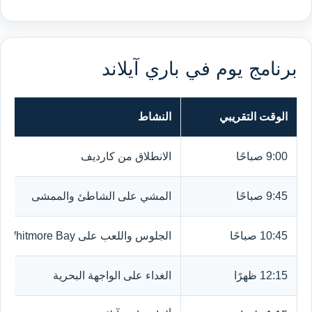
برنامج يوم في باري آيلاند
الوقت التقريبي
النشاط
9:00 صباحًا
الانطلاق من كارديف
9:45 صباحًا
المشي على الشاطئ والممشى
10:45 صباحًا
الجلوس واللعب على Whitmore Bay
12:15 ظهرًا
الغداء على الواجهة البحرية