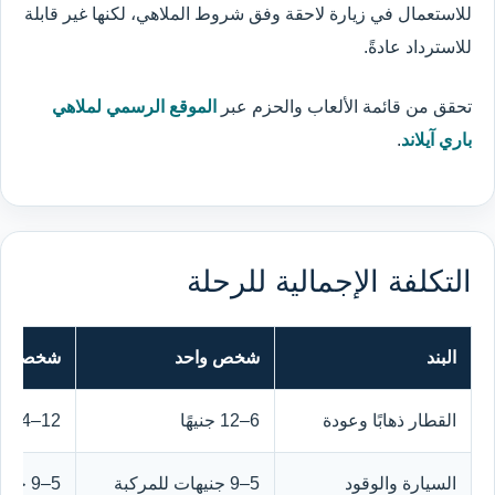
للاستعمال في زيارة لاحقة وفق شروط الملاهي، لكنها غير قابلة
للاسترداد عادةً.
تحقق من قائمة الألعاب والحزم عبر
الموقع الرسمي لملاهي
باري آيلاند
.
التكلفة الإجمالية للرحلة
البند
شخص واحد
شخصان
القطار ذهابًا وعودة
6–12 جنيهًا
12–24 جنيهًا
السيارة والوقود
5–9 جنيهات للمركبة
5–9 جنيهات للمركبة