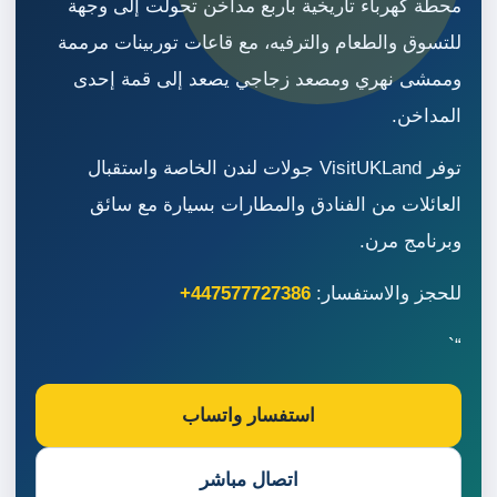
محطة كهرباء تاريخية بأربع مداخن تحولت إلى وجهة
للتسوق والطعام والترفيه، مع قاعات توربينات مرممة
وممشى نهري ومصعد زجاجي يصعد إلى قمة إحدى
المداخن.
توفر VisitUKLand جولات لندن الخاصة واستقبال
العائلات من الفنادق والمطارات بسيارة مع سائق
وبرنامج مرن.
للحجز والاستفسار:
+447577727386
“`
استفسار واتساب
اتصال مباشر