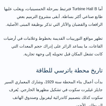
أما Turbine Hall B فترتبط بمرحلة الخمسينيات، ويغلب عليها
طابع صناعي أكثر بساطة. أبقى مشروع الترميم بعض
الرافعات والقضبان والآثار التي تذكر بوظيفة المبنى الأصلية.
تظهر مواقع التوربينات القديمة بخطوط وعلامات في أرضيات
القاعات، ما يساعد الزائر على إدراك حجم المعدات التي
كانت تشغل المكان قبل تحويله إلى وجهة تجارية.
تاريخ محطة باترسي للطاقة
بدأت أعمال بناء المحطة سنة 1929، وشارك المعماري السير
جايلز غيلبرت سكوت في تشكيل مظهرها الخارجي. يُعرف
سكوت كذلك بتصميم كاتدرائية ليفربول وصندوق الهاتف
البريطاني الأحمر.