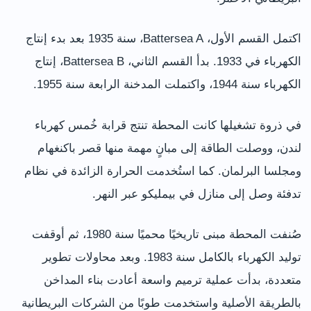
اكتمل القسم الأول، Battersea A، سنة 1935 بعد بدء إنتاج
الكهرباء في 1933. بدأ القسم الثاني، Battersea B، إنتاج
الكهرباء سنة 1944، واكتملت المدخنة الرابعة سنة 1955.
في ذروة تشغيلها كانت المحطة تنتج قرابة خُمس كهرباء
لندن، ووصلت الطاقة إلى مبانٍ مهمة منها قصر باكنغهام
ومجلسا البرلمان. كما استُخدمت الحرارة الزائدة في نظام
تدفئة وصل إلى منازل في بيمليكو عبر النهر.
صُنفت المحطة مبنى تاريخيًا محميًا سنة 1980، ثم أوقفت
توليد الكهرباء بالكامل سنة 1983. وبعد محاولات تطوير
متعددة، بدأت عملية ترميم واسعة أعادت بناء المداخن
بالطريقة الأصلية واستخدمت طوبًا من الشركات البريطانية