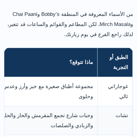
من الأسماء المعروفة في المنطقة Bobby’s وChai Paani
وMirch Masala، لكن المطاعم والقوائم والساعات قد تتغير،
لذلك راجع الفرع في يوم زيارتك.
الطبق أو
ماذا تتوقع؟
التجربة
غوجاراتي
مجموعة أطباق صغيرة مع خبز وأرز وعدس 
ثالي
وحلوى
تشات
وجبات شارع تجمع المقرمش والحار والحلو
والزبادي والصلصات