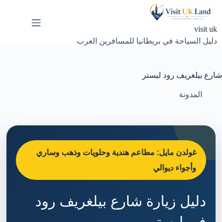
لتجاوز
لى
لمحتوى
visit uk
دليل السياحة في بريطانيا للمسافرين العرب
شارع بيلغريف رود ليستر
المدونة
غولدن مايل: مطاعم هندية وحلويات وذهب وساري
وأجواء ديوالي
دليل زيارة شارع بيلغريف رود
في ليستر