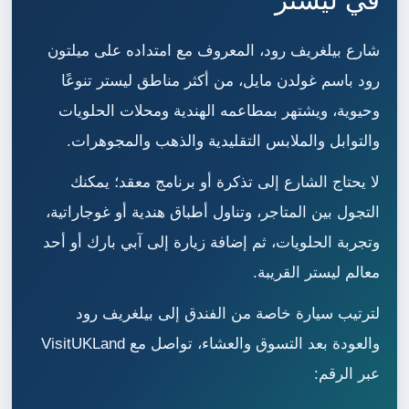
شارع بيلغريف رود، المعروف مع امتداده على ميلتون
رود باسم غولدن مايل، من أكثر مناطق ليستر تنوعًا
وحيوية، ويشتهر بمطاعمه الهندية ومحلات الحلويات
والتوابل والملابس التقليدية والذهب والمجوهرات.
لا يحتاج الشارع إلى تذكرة أو برنامج معقد؛ يمكنك
التجول بين المتاجر، وتناول أطباق هندية أو غوجاراتية،
وتجربة الحلويات، ثم إضافة زيارة إلى آبي بارك أو أحد
معالم ليستر القريبة.
لترتيب سيارة خاصة من الفندق إلى بيلغريف رود
والعودة بعد التسوق والعشاء، تواصل مع VisitUKLand
عبر الرقم: