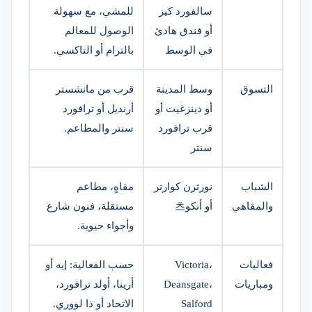
سالفورد كيز
للمشي، مع سهولة
أو فندق هادئ
الوصول للمعالم
في الوسط
بالترام أو التاكسي.
التسوق
وسط المدينة
قرب من مانشستر
أو دينزغيت أو
أرنديل أو ترافورد
قرب ترافورد
سنتر والمطاعم.
سنتر
الشباب
نورثرن كوارتر
مقاهٍ، مطاعم
والمقاهي
أو أنكو츠
مستقلة، فنون شارع
وأجواء حيوية.
فعاليات
Victoria،
حسب الفعالية: إيه أو
ومباريات
Deansgate،
أرينا، أولد ترافورد،
Salford
الاتحاد أو ذا لووري.