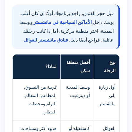
قبل حجز الفندق، راجع برنامجك أولًا: إن كان أغلب
يومك داخل
الأماكن السياحية في مانشستر
ووسط
المدينة، اختر منطقة مركزية. أما إذا كانت رحلتك
عائلية، فراجع أيضًا دليل
فنادق مانشستر للعوائل
.
نوع
أفضل منطقة
لماذا؟
الرحلة
سكن
أول زيارة
وسط المدينة
قريبة من التسوق،
إلى
أو دينزغيت
المطاعم، المعالم،
مانشستر
الترام ومحطات
القطار.
العوائل
كاسلفيلد أو
هدوء أكثر ومساحات