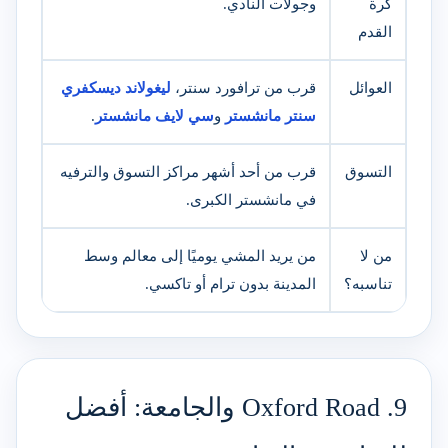
كرة
وجولات النادي.
القدم
العوائل
قرب من ترافورد سنتر،
ليغولاند ديسكفري
سنتر مانشستر
و
سي لايف مانشستر
.
التسوق
قرب من أحد أشهر مراكز التسوق والترفيه
في مانشستر الكبرى.
من لا
من يريد المشي يوميًا إلى معالم وسط
تناسبه؟
المدينة بدون ترام أو تاكسي.
9. Oxford Road والجامعة: أفضل