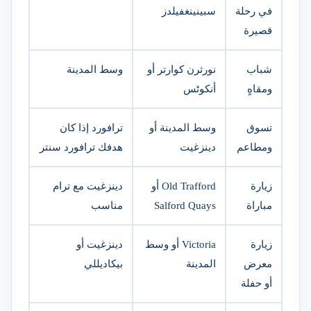
في رحلة
سبينينغفيلدز
قصيرة
شباب
نورثرن كوارتر أو
وسط المدينة
ومقاهٍ
أنكوٹس
تسوق
وسط المدينة أو
ترافورد إذا كان
ومطاعم
دينزغيت
هدفك ترافورد سنتر
زيارة
Old Trafford أو
دينزغيت مع ترام
مباراة
Salford Quays
مناسب
زيارة
Victoria أو وسط
دينزغيت أو
معرض
المدينة
بيكاديللي
أو حفلة