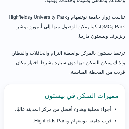
ومطاعم ومقاهي وسينما وخدمات يومية.
تناسب زوار جامعة نوتنغهام وUniversity Park وHighfields
Park وQMC، كما يمكن الوصول منها إلى أتنبورو نيتشر
ريزيرف وبيستون مارينا.
ترتبط بيستون بالمركز بواسطة الترام والحافلات والقطار،
ولذلك يمكن السكن فيها دون سيارة بشرط اختيار مكان
قريب من المحطة المناسبة.
مميزات السكن في بيستون
أجواء محلية وهدوء أفضل من مركز المدينة غالبًا.
قرب جامعة نوتنغهام وHighfields Park.