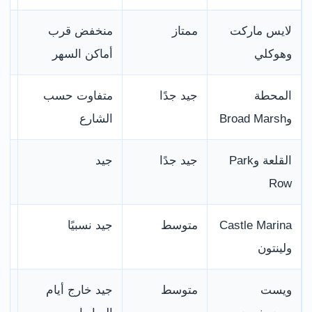
لايس ماركت
ممتاز
منخفض قرب
مم
وهوكلي
أماكن السهر
المحطة
جيد جدًا
متفاوت حسب
مم
وBroad Marsh
الشارع
القلعة وPark
جيد جدًا
جيد
جي
Row
Castle Marina
متوسط
جيد نسبيًا
جي
ولينتون
ويست
متوسط
جيد خارج أيام
جي