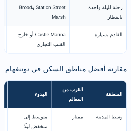
رحلة لليلة واحدة
Station Street وBroad
قر
بالقطار
Marsh
ال
القادم بسيارة
Castle Marina أو خارج
ف
القلب التجاري
أس
مقارنة أفضل مناطق السكن في نوتنغهام
القرب من
المنطقة
الهدوء
ال
المعالم
وسط المدينة
ممتاز
متوسط إلى
مم
منخفض ليلًا