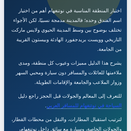
اختيار المنطقة المناسبة في نوتنغهام أهم من اختيار
اسم الفندق وحده؛ فالمدينة مدمجة نسبيًا، لكن الأجواء
تختلف بوضوح بين وسط المدينة الحيوي ولايس ماركت
التاريخي وويست بريدجفورد الهادئة وبيستون القريبة
من الجامعة.
يشرح هذا الدليل مميزات وعيوب كل منطقة، ومدى
ملاءمتها للعائلات والمسافر دون سيارة ومحبي السهر
وزوار الملاعب والجامعة والإقامات الطويلة.
للتعرف إلى المعالم والجولات قبل الحجز راجع دليل
السياحة في نوتنغهام للمسافر العربي
.
لترتيب استقبال المطارات، والنقل من محطات القطار،
والجولات الخاصة، وسيارة مع سائق داخل نوتنغهام،