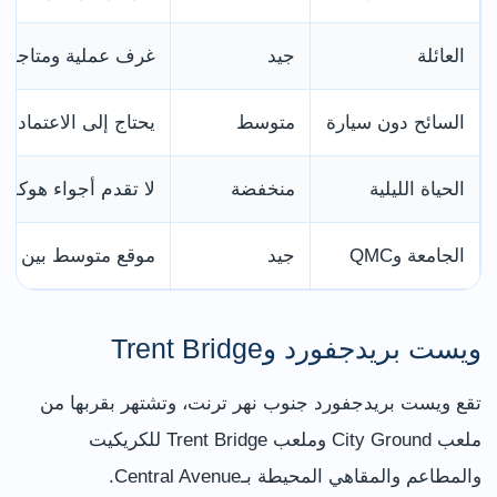
العائلة
جيد
غرف عملية ومتاجر و
السائح دون سيارة
متوسط
يحتاج إلى الاعتماد ع
الحياة الليلية
منخفضة
لا تقدم أجواء هوكل
الجامعة وQMC
جيد
موقع متوسط بين الم
ويست بريدجفورد وTrent Bridge
تقع ويست بريدجفورد جنوب نهر ترنت، وتشتهر بقربها من
ملعب City Ground وملعب Trent Bridge للكريكيت
والمطاعم والمقاهي المحيطة بـCentral Avenue.