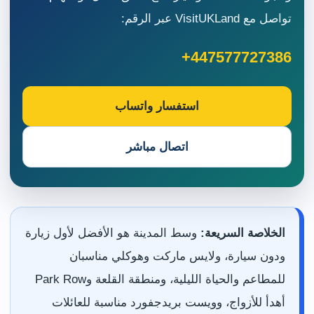
تواصل مع VisitUKLand عبر الرقم:
+447577727386
استفسار واتساب
اتصال مباشر
الخلاصة السريعة:
وسط المدينة هو الأفضل لأول زيارة
ودون سيارة، ولايس ماركت وهوكلي مناسبان
للمطاعم والحياة الليلية، ومنطقة القلعة وPark Row
أهدأ للأزواج، وويست بريدجفورد مناسبة للعائلات