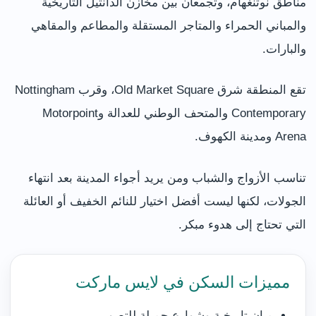
مناطق نوتنغهام، وتجمعان بين مخازن الدانتيل التاريخية
والمباني الحمراء والمتاجر المستقلة والمطاعم والمقاهي
والبارات.
تقع المنطقة شرق Old Market Square، وقرب Nottingham
Contemporary والمتحف الوطني للعدالة وMotorpoint
Arena ومدينة الكهوف.
تناسب الأزواج والشباب ومن يريد أجواء المدينة بعد انتهاء
الجولات، لكنها ليست أفضل اختيار للنائم الخفيف أو العائلة
التي تحتاج إلى هدوء مبكر.
مميزات السكن في لايس ماركت
مبانٍ تاريخية وشوارع جميلة للتصوير.