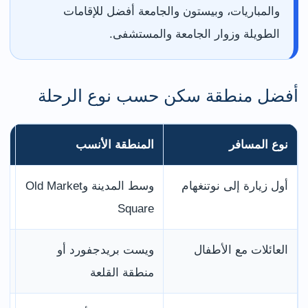
والمباريات، وبيستون والجامعة أفضل للإقامات
الطويلة وزوار الجامعة والمستشفى.
أفضل منطقة سكن حسب نوع الرحلة
نوع المسافر
المنطقة الأنسب
لم
أول زيارة إلى نوتنغهام
وسط المدينة وOld Market
قر
Square
وا
العائلات مع الأطفال
ويست بريدجفورد أو
أج
منطقة القلعة
مف