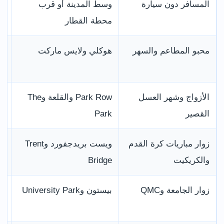
المسافر دون سيارة
وسط المدينة أو قرب
سه
محطة القطار
ال
محبو المطاعم والسهر
هوكلي ولايس ماركت
مط
تر
الأزواج وشهر العسل
Park Row والقلعة وThe
هد
القصير
Park
بو
زوار مباريات كرة القدم
ويست بريدجفورد وTrent
قر
والكريكيت
Bridge
ال
زوار الجامعة وQMC
بيستون وUniversity Park
تر
وإ