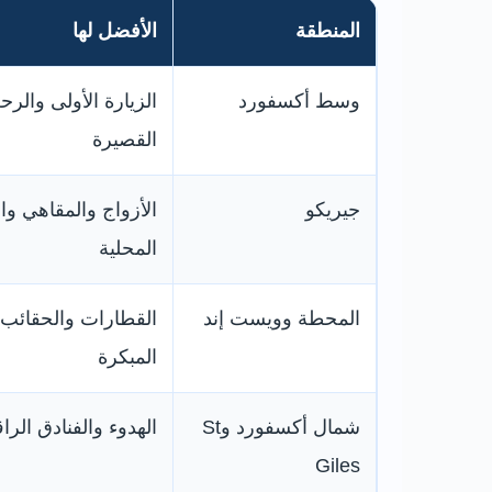
المنطقة
الأفضل لها
وسط أكسفورد
الزيارة الأولى والرح
القصيرة
جيريكو
الأزواج والمقاهي وال
المحلية
المحطة وويست إند
القطارات والحقائب 
المبكرة
شمال أكسفورد وSt
الهدوء والفنادق الراق
Giles