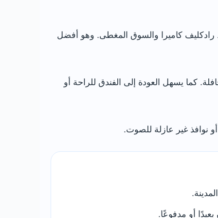
قة Carfax وHigh Street وCornmarket Street وBroad Street وSt Aldate’s ومحيط رادكليف كاميرا والسوق المغطى. وهو أفضل
ة. كما يسهل العودة إلى الفندق للراحة أو
و نوافذ غير عازلة للصوت.
لمدينة.
يدًا أو مدفوعًا.