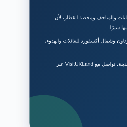
ليات والمتاحف ومحطة القطار، لأن
ا سيرًا.
رتاون وشمال أكسفورد للعائلات والهدوء،
لترتيب الاستقبال من مطار لندن أو محطة قطار أكسفورد والتوصيل إلى الفندق مع جولات خاصة داخل المدينة، تواصل مع VisitUKLand عبر