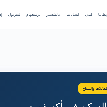
طانيا
لندن
اتصل بنا
مانشستر
برمنجهام
ليفربول
إد
لعائلات والسياح
السكن في أكسفورد