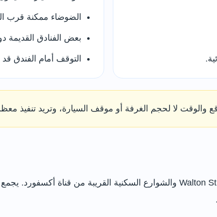
الضوضاء ممكنة قرب الش
بعض الفنادق القديمة د
ة.
التوقف أمام الفندق قد 
قع والوقت لا لحجم الغرفة أو موقف السيارة، وتريد تنفيذ معظم
يقع جيريكو شمال غرب المركز، ويمتد حول Walton Street والشوارع السكنية القر