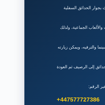
ع في وسط بورنموث بجوار الحدائق السفلية
الألعاب الجماعية، ولذلك
لسينما والترفيه، ويمكن زيارته
حدائق إلى الرصيف ثم العودة
+447577727386