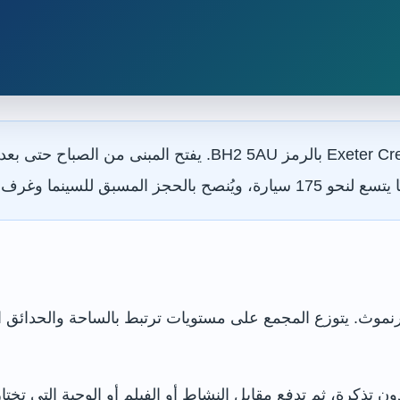
يقع بي إتش 2 في Exeter Crescent بالرمز BH2 5AU. يفت
وب والغولف في نهاية الأسبوع.
ركز بورنموث. يتوزع المجمع على مستويات ترتبط بالساحة والحدا
 تذكرة، ثم تدفع مقابل النشاط أو الفيلم أو الوجبة التي تختار