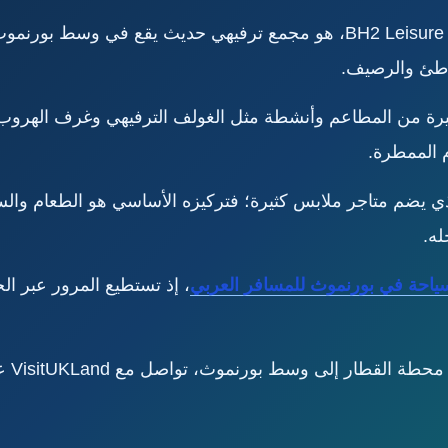
مركز بي إتش 2، المعروف بالإنجليزية باسم BH2 Leisure، هو مجمع ترفيهي حديث يق
طئ والرصيف.
يرة من المطاعم وأنشطة مثل الغولف الترفيهي وغرف الهروب و
ام الممطرة.
 التقليدي الذي يضم متاجر ملابس كثيرة؛ فتركيزه الأساسي هو الطعام وا
له.
ياحة في بورنموث للمسافر العربي
، إذ تستطيع المرور عبر ال
طار إلى وسط بورنموث، تواصل مع VisitUKLand عبر الرقم: