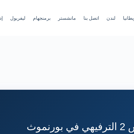
طانيا
لندن
اتصل بنا
مانشستر
برمنجهام
ليفربول
إد
موث