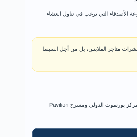
عة الأصدقاء التي ترغب في تناول العشاء
شرات متاجر الملابس، بل من أجل السينما
يقع المركز عند Exeter Crescent بين Bournemouth Square والحدائق السفلية وExeter Road، بالقرب من مركز بورنموث الدولي ومسرح Pavilion