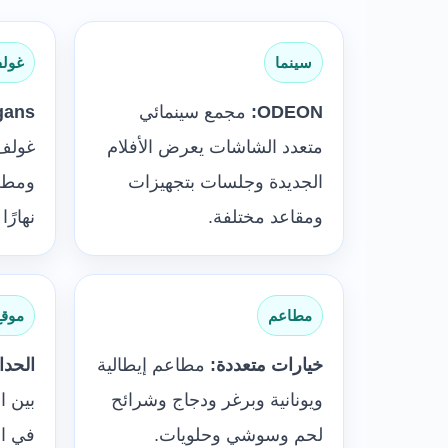
سينما
غولف
ODEON:
مجمع سينمائي
gans:
متعدد الشاشات يعرض الأفلام
غولف 
الجديدة وجلسات بتجهيزات
ومطعم
ومقاعد مختلفة.
نهارًا 
مطاعم
موقع
خيارات متعددة:
مطاعم إيطالية
الحدا
ويونانية وبرغر ودجاج وشرائح
بين ا
لحم وسوشي وحلويات.
في ال