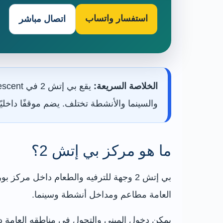
استفسار واتساب
اتصال مباشر
الخلاصة السريعة:
والسينما والأنشطة تختلف. يضم موقفًا داخليًا يتسع لنحو 175 سيارة، ويُنصح بالحجز المسبق للسينما وغرف الهر
ما هو مركز بي إتش 2؟
بي إتش 2 وجهة للترفيه والطعام داخل م
العامة مطاعم ومداخل أنشطة وسينما.
يمكن دخول المبنى والتجول في مناطقه العامة دون