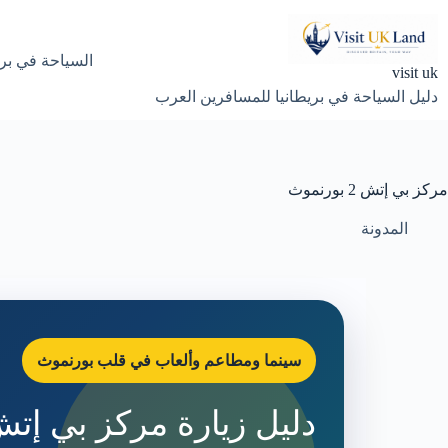
لتجاوز
لى
لمحتوى
السياحة في بري
visit uk
دليل السياحة في بريطانيا للمسافرين العرب
مركز بي إتش 2 بورنموث
المدونة
سينما ومطاعم وألعاب في قلب بورنموث
دليل زيارة مركز بي إتش 2 الترفيهي في بورن