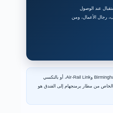
 المدينة، مع استقبال عند الوصول
اب، رجال الأعمال، ومن
مطار برمنجهام قريب نسبيًا من وسط المدينة، ويمكن الوصول منه بالقطار عبر Birmingham International وAir-Rail Link، أو بالتكسي
 الخاص من مطار برمنجهام إلى الفندق هو