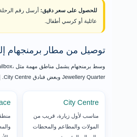
للحصول على سعر دقيق:
أرسل رقم الرحلة، 
عائلية أو كرسي أطفال.
توصيل من مطار برمنجهام إل
وسط برمن
Jewellery Quarter وبعض فنادق City Centre. إذا كان فندقك في المركز، فغالبًا تكون الرحلة مباشرة ومناسبة للعائلة.
lace
City Centre
مناسب لأول زيارة، قريب من
منطقة
المولات والمطاعم والمحطات
والمط