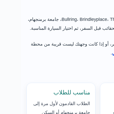
نوفر خدمة استقبال من مطار برمنجهام BHX إلى فنادق برمنجهام، وسط المدينة، منطقة القنوات، Bullring، Brindleyplace، The Mailbox، جامعة برمنجهام،
أخر، أو إذا كانت وجهتك ليست قريبة من محطة
.
مناسب للطلاب
الطلاب القادمون لأول مرة إلى
جامعة برمنجهام أو السكن