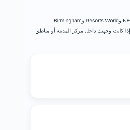
يقع Birmingham Airport شرق مدينة برمنجهام، ويخدم المدينة ومنطقة West Midlands، كما أنه قريب من NEC وResorts World وBirmingham
ن مدة الوصول قصيرة إذا كانت وجهتك حول المطار أو NEC، وأطول قليلًا إذا كانت وجهتك داخل مركز المدينة أو مناطق