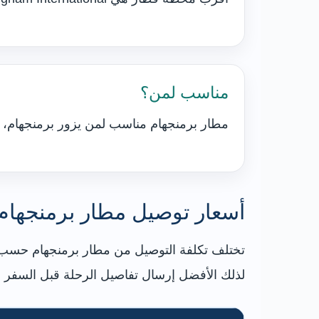
مناسب لمن؟
مطار برمنجهام مناسب لمن يزور برمنجهام، Coventry، NEC، Warwick، Stratford-upon-Avon، وبعض مناطق وسط إنجلترا.
أسعار توصيل مطار برمنجهام
تختلف تكلفة التوصيل من مطار برمنجهام حسب ا
لذلك الأفضل إرسال تفاصيل الرحلة قبل السفر