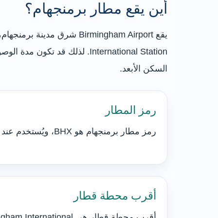
أين يقع مطار برمنجهام؟
السكن الأبعد.
رمز المطار
رمز مطار برمنجهام هو BHX، ويُستخدم عند حجز الرحلات الجوية أو تنسيق الاستقبال.
أقرب محطة قطار
أقرب محطة قطار هي Birmingham International، ويربطها بالمطار Air-Rail Link المجاني.