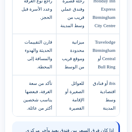
Holiday Inn
رحلة قصيرة
راجع نوع الغرفة
Express
وفندق عملي
وعدد الأسرة قبل
Birmingham
قريب من
الحجز.
City Centre
وسط المدينة
Travelodge
ميزانية
قارن التقييمات
Birmingham
محدودة
الحديثة والهدوء
Central أو
وموقع قريب
والمسافة إلى
Bull Ring
من الوسط
المحطة.
ibis أو فنادق
للعوائل
تأكد من سعة
اقتصادية
الصغيرة أو
الغرفة، فبعضها
وسط
الإقامة
يناسب شخصين
المدينة
القصيرة
أكثر من عائلة.
إذا كان فرق السعر بين فندق بعيد وآخر مركزي