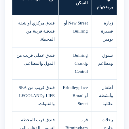
للسكن
برمنجهام
زيارة
New Street أو
فندق مركزي أو شقة
قصيرة
Bullring
فندقية قريبة من
يومين
المحطة.
تسوق
Bullring
فندق عملي قريب من
ومطاعم
وGrand
المول والمطاعم.
Central
أطفال
Brindleyplace
فندق قريب من SEA
وأنشطة
أو Broad
LIFE وLEGOLAND
عائلية
Street
والقنوات.
رحلات
قرب
فندق قرب المحطة
خارج
Birmingham
لتسهيل الذهاب إلى