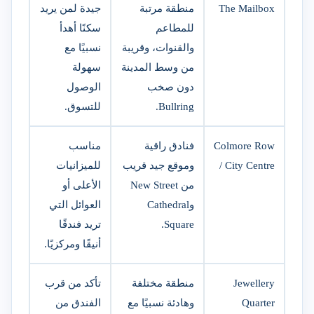
The Mailbox
منطقة مرتبة
جيدة لمن يريد
للمطاعم
سكنًا أهدأ
والقنوات، وقريبة
نسبيًا مع
من وسط المدينة
سهولة
دون صخب
الوصول
Bullring.
للتسوق.
Colmore Row
فنادق راقية
مناسب
/ City Centre
وموقع جيد قريب
للميزانيات
من New Street
الأعلى أو
وCathedral
العوائل التي
Square.
تريد فندقًا
أنيقًا ومركزيًا.
Jewellery
منطقة مختلفة
تأكد من قرب
Quarter
وهادئة نسبيًا مع
الفندق من