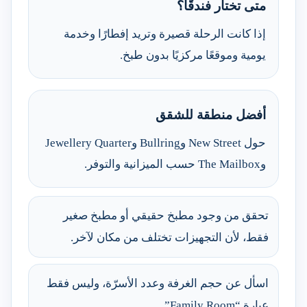
متى تختار فندقًا؟
إذا كانت الرحلة قصيرة وتريد إفطارًا وخدمة
يومية وموقعًا مركزيًا بدون طبخ.
أفضل منطقة للشقق
حول New Street وBullring وJewellery Quarter
وThe Mailbox حسب الميزانية والتوفر.
تحقق من وجود مطبخ حقيقي أو مطبخ صغير
فقط، لأن التجهيزات تختلف من مكان لآخر.
اسأل عن حجم الغرفة وعدد الأسرّة، وليس فقط
عبارة “Family Room”.