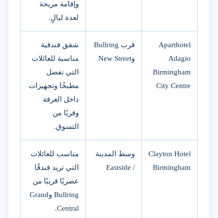
وإقامة مريحة
لعدة ليالٍ.
Aparthotel
قرب Bullring
شقق فندقية
Adagio
وNew Street
مناسبة للعائلات
Birmingham
التي تفضل
City Centre
مطبخًا وتجهيزات
داخل الغرفة
وقربًا من
التسوق.
Clayton Hotel
وسط المدينة
مناسب للعائلات
Birmingham
/ Eastside
التي تريد فندقًا
عصريًا قريبًا من
Bullring وGrand
Central.