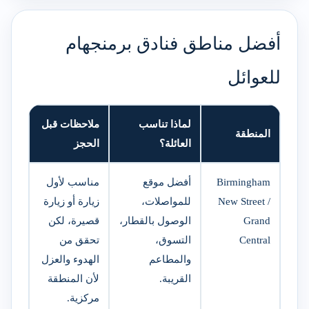
أفضل مناطق فنادق برمنجهام
للعوائل
لماذا تناسب
ملاحظات قبل
المنطقة
العائلة؟
الحجز
Birmingham
أفضل موقع
مناسب لأول
New Street /
للمواصلات،
زيارة أو زيارة
Grand
الوصول بالقطار،
قصيرة، لكن
Central
التسوق،
تحقق من
والمطاعم
الهدوء والعزل
القريبة.
لأن المنطقة
مركزية.