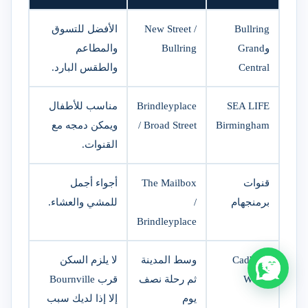
Bullring
New Street /
الأفضل للتسوق
وGrand
Bullring
والمطاعم
Central
والطقس البارد.
SEA LIFE
Brindleyplace
مناسب للأطفال
Birmingham
/ Broad Street
ويمكن دمجه مع
القنوات.
قنوات
The Mailbox
أجواء أجمل
برمنجهام
/
للمشي والعشاء.
Brindleyplace
Cadbury
وسط المدينة
لا يلزم السكن
World
ثم رحلة نصف
قرب Bournville
يوم
إلا إذا لديك سبب