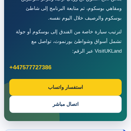
ومقاهي بوسكوم، ثم متابعة البرنامج إلى شاطئ
بوسكوم والرصيف خلال اليوم نفسه.
لترتيب سيارة خاصة من الفندق إلى بوسكوم أو جولة
تشمل أسواق وشواطئ بورنموث، تواصل مع
VisitUKLand عبر الرقم:
+447577727386
استفسار واتساب
اتصال مباشر