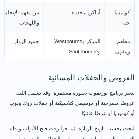
كوميديا
أماكن متعددة
من يفهم الإنجليزية
حية
واللهجات
مطعم
المركز وWestbourne
جميع الزوار
ومقهى
وSouthbourne
العروض والحفلات المسائية
يتغير برنامج بورنموث بصورة مستمرة، وقد تشمل الليلة
عروضًا مسرحية أو موسيقى كلاسيكية أو حفلات روك وبوب
أو كوميديا أو عرضًا عائليًا.
ابحث بحسب تاريخ الزيارة، ثم اقرأ وقت فتح الأبواب وبداية
العرض والتصنيف العمري وسياسة الحقائب. لا تعتمد على