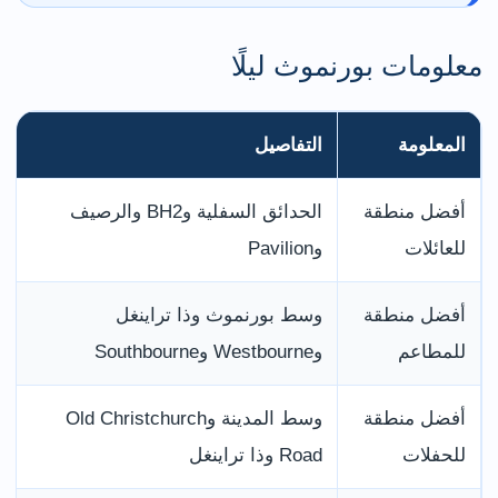
معلومات بورنموث ليلًا
المعلومة
التفاصيل
أفضل منطقة
الحدائق السفلية وBH2 والرصيف
للعائلات
وPavilion
أفضل منطقة
وسط بورنموث وذا تراينغل
للمطاعم
وWestbourne وSouthbourne
أفضل منطقة
وسط المدينة وOld Christchurch
للحفلات
Road وذا تراينغل