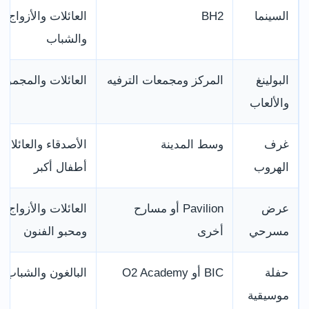
السينما
BH2
العائلات والأزواج
والشباب
البولينغ
المركز ومجمعات الترفيه
العائلات والمجموع
والألعاب
غرف
وسط المدينة
الأصدقاء والعائلات
الهروب
أطفال أكبر
عرض
Pavilion أو مسارح
العائلات والأزواج
مسرحي
أخرى
ومحبو الفنون
حفلة
BIC أو O2 Academy
البالغون والشباب
موسيقية