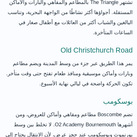
تشتهر The Triangle بالمطاعم والمقاهي والبارات والأماكن
المستقلة. أجواؤها أكثر نشاطًا من الواجهة البحرية، وتناسب
البالغين والشباب أكثر من العائلات مع أطفال صغار في
الساعات المتأخرة.
Old Christchurch Road
يمر هذا الطريق عبر جزء من وسط المدينة ويضم مطاعم
وبارات وأماكن موسيقية ومنافذ طعام تفتح حتى وقت متأخر.
تكون الحركة واضحة في ليالي نهاية الأسبوع.
بوسكومب
تضم Boscombe مطاعم ومقاهي وأماكن للعروض، ومن
أشهرها O2 Academy Bournemouth. لا تخلط بين وسط
بورنموث وبوسكومب عند حجز عرض، لأن الانتقال يحتاج إلى