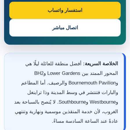
استفسار واتساب
اتصال مباشر
الخلاصة السريعة:
أفضل منطقة للعائلة ليلًا هي
المحور الممتد بين Lower Gardens وBH2
وBournemouth Pavilion والرصيف. أما المطاعم
والبارات فتنتشر في وسط المدينة وذا تراينغل
وWestbourne وSouthbourne. لا يُنصح بالسباحة بعد
الغروب، لأن خدمة المنقذين موسمية ونهارية وتنتهي
عادةً عند الساعة السادسة مساءً.