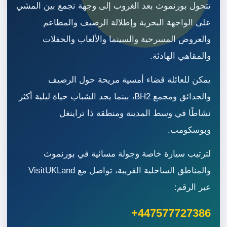
تتحول بورنموث بعد الغروب إلى وجهة تجمع بين المشي
على الواجهة البحرية وإطلالة الرصيف والمطاعم
والعروض المسرحية والسينما والألعاب والحفلات
والمقاهي الهادئة.
يمكن للعائلة قضاء أمسية مريحة حول الرصيف
والحدائق ومجمع BH2، بينما يجد الشباب حياة ليلية أكثر
نشاطًا في وسط المدينة ومنطقة ذا تراينغل
وبوسكومب.
لترتيب سيارة خاصة وجولة مسائية في بورنموث
والمناطق الساحلية القريبة، تواصل مع VisitUKLand
عبر الرقم:
+447577727386