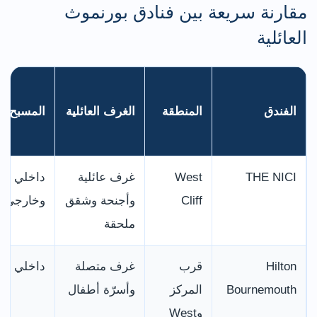
مقارنة سريعة بين فنادق بورنموث
العائلية
الفندق
المنطقة
الغرف العائلية
المسبح
THE NICI
West
غرف عائلية
داخلي
Cliff
وأجنحة وشقق
وخارجي
ملحقة
Hilton
قرب
غرف متصلة
داخلي
Bournemouth
المركز
وأسرّة أطفال
وWest