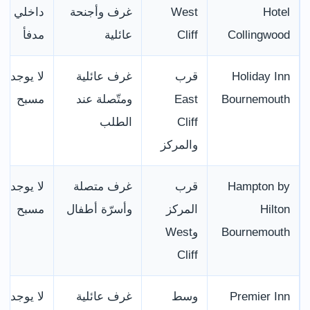
Hotel
West
غرف وأجنحة
داخلي
Collingwood
Cliff
عائلية
مدفأ
Holiday Inn
قرب
غرف عائلية
لا يوجد
Bournemouth
East
ومتّصلة عند
مسبح
Cliff
الطلب
والمركز
Hampton by
قرب
غرف متصلة
لا يوجد
Hilton
المركز
وأسرّة أطفال
مسبح
Bournemouth
وWest
Cliff
Premier Inn
وسط
غرف عائلية
لا يوجد