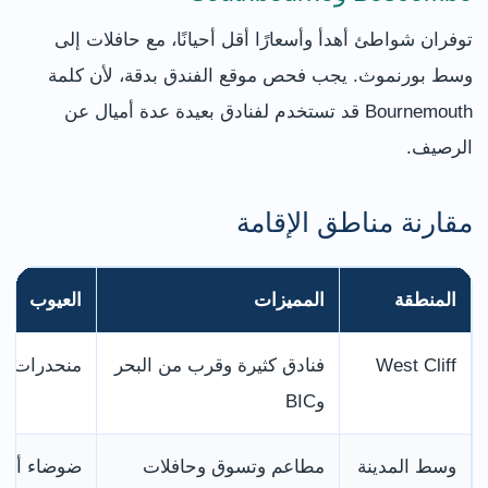
توفران شواطئ أهدأ وأسعارًا أقل أحيانًا، مع حافلات إلى
وسط بورنموث. يجب فحص موقع الفندق بدقة، لأن كلمة
Bournemouth قد تستخدم لفنادق بعيدة عدة أميال عن
الرصيف.
مقارنة مناطق الإقامة
المنطقة
المميزات
العيوب
West Cliff
فنادق كثيرة وقرب من البحر
منحدرات و
وBIC
وسط المدينة
مطاعم وتسوق وحافلات
ضوضاء أكبر