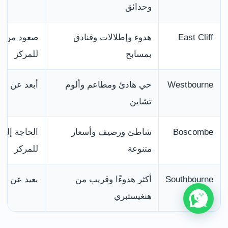
وحدائق
East Cliff
هدوء وإطلالات وفنادق
صعود من ا
بمسابح
للمركز
Westbourne
حي هادئ ومطاعم وألوم
أبعد عن ال
تشاين
Boscombe
شاطئ ورصيف وأسعار
الحاجة إلى
متنوعة
للمركز
Southbourne
أكثر هدوءًا وقريب من
بعيد عن و
هنغيستبري