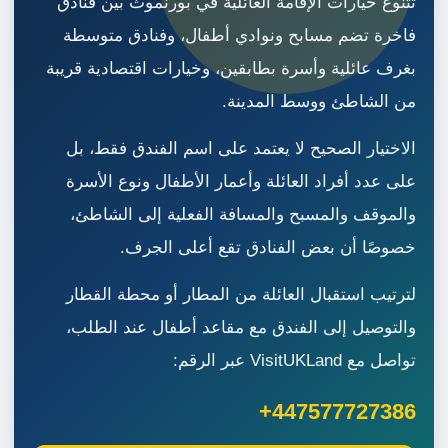
تتنوع خيارات الإقامة العائلية في بورنموث بين فنادق
فاخرة تضم مسابح ونوادي أطفال، وفنادق متوسطة
بغرف عائلية وأسرة بطابقين، وخيارات اقتصادية قريبة
من الشاطئ ووسط المدينة.
الاختيار الصحيح لا يعتمد على اسم الفندق فقط، بل
على عدد أفراد العائلة وأعمار الأطفال ونوع الأسرة
والموقف والمسبح والمسافة الفعلية إلى الشاطئ،
خصوصًا أن بعض الفنادق تقع أعلى الجرف.
لترتيب استقبال العائلة من المطار أو محطة القطار
والتوصيل إلى الفندق مع مقاعد أطفال عند الطلب،
تواصل مع VisitUKLand عبر الرقم:
+447577727386