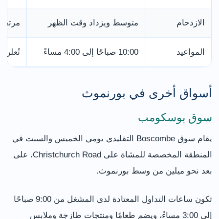
الازدحام
متوسط ويزداد وقت الظهر
مرتفع 
المواعيد
10:00 صباحًا إلى 4:00 مساءً
تُعلن
أسواق أخرى في بورنموث
سوق بوسكومب
يقام سوق Boscombe التقليدي يومي الخميس والسبت في
المنطقة المخصصة للمشاة على Christchurch Road، على
بعد نحو ميلين من وسط بورنموث.
تكون ساعات التداول المعتادة لدى المشغل من 9:00 صباحًا
إلى 3:00 مساءً، ويضم طعامًا ومنتجات طازجة وملابس