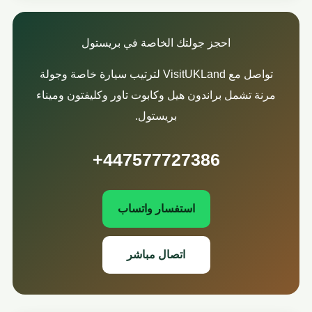
احجز جولتك الخاصة في بريستول
تواصل مع VisitUKLand لترتيب سيارة خاصة وجولة
مرنة تشمل براندون هيل وكابوت تاور وكليفتون وميناء
بريستول.
+447577727386
استفسار واتساب
اتصال مباشر