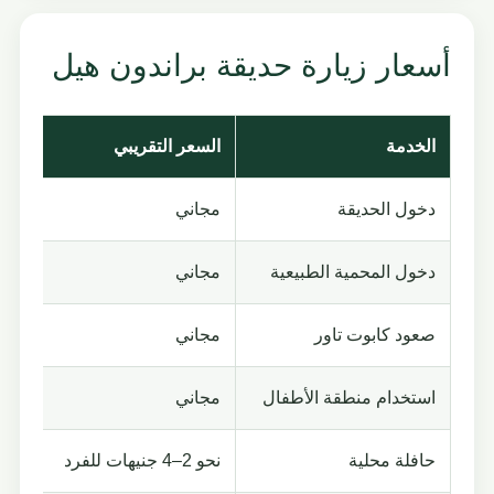
أسعار زيارة حديقة براندون هيل
الخدمة
السعر التقريبي
الت
دخول الحديقة
مجاني
لا ت
دخول المحمية الطبيعية
مجاني
تقع
صعود كابوت تاور
مجاني
خلا
استخدام منطقة الأطفال
مجاني
مناسب
حافلة محلية
نحو 2–4 جنيهات للفرد
بحس