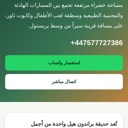
مساحة خضراء مرتفعة تجمع بين المسارات الهادئة
والمحمية الطبيعية ومنطقة لعب الأطفال وكابوت تاور،
على مسافة قريبة سيراً من وسط بريستول.
+447577727386
استفسار واتساب
اتصال مباشر
تُعد حديقة براندون هيل واحدة من أجمل