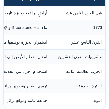
قبل القرن الثامن عشر
أراضٍ زراعية وحوزة تاريخية مرتبطة 
1776
بناء Braunstone Hall والإسطبلات والحديقة المسورة
القرن التاسع عشر
استمرار الحوزة بوصفها منزلًا
عشرينيات القرن العشرين
انتقال معظم الأرض إلى البلدي
الحرب العالمية الثانية
استخدام أجزاء من الحديقة مع
الفترة الحديثة
ترميم القصر وتطوير مرافق 
اليوم
حديقة عامة وموقع تراثي وط