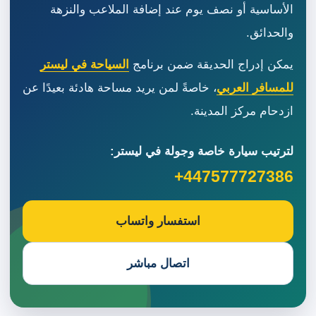
الأساسية أو نصف يوم عند إضافة الملاعب والنزهة
والحدائق.
يمكن إدراج الحديقة ضمن برنامج
السياحة في ليستر
للمسافر العربي
، خاصةً لمن يريد مساحة هادئة بعيدًا عن
ازدحام مركز المدينة.
لترتيب سيارة خاصة وجولة في ليستر:
+447577727386
استفسار واتساب
اتصال مباشر