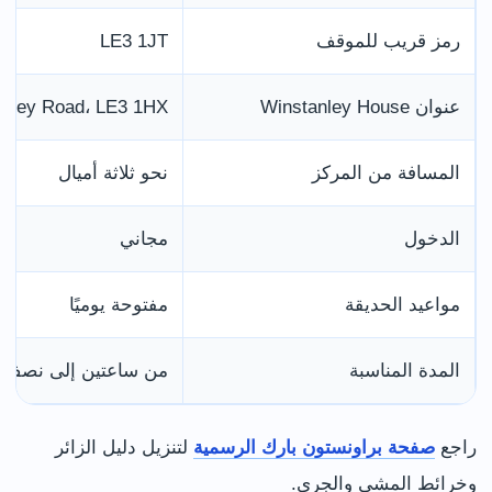
رمز قريب للموقف
LE3 1JT
عنوان Winstanley House
ckley Road، LE3 1HX
المسافة من المركز
نحو ثلاثة أميال
الدخول
مجاني
مواعيد الحديقة
مفتوحة يوميًا
المدة المناسبة
من ساعتين إلى نصف 
راجع
صفحة براونستون بارك الرسمية
لتنزيل دليل الزائر
وخرائط المشي والجري.