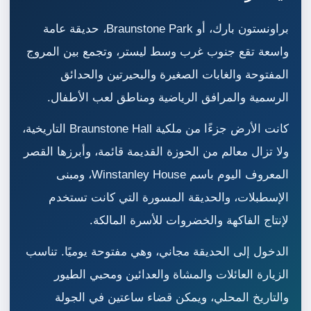
براونستون بارك، أو Braunstone Park، حديقة عامة
واسعة تقع جنوب غرب وسط ليستر، وتجمع بين المروج
المفتوحة والغابات الصغيرة والبحيرتين والحدائق
الرسمية والمرافق الرياضية ومناطق لعب الأطفال.
كانت الأرض جزءًا من ملكية Braunstone Hall التاريخية،
ولا تزال معالم من الحوزة القديمة قائمة، وأبرزها القصر
المعروف اليوم باسم Winstanley House، ومبنى
الإسطبلات، والحديقة المسورة التي كانت تستخدم
لإنتاج الفاكهة والخضروات للأسرة المالكة.
الدخول إلى الحديقة مجاني، وهي مفتوحة يوميًا. تناسب
الزيارة العائلات والمشاة والعدائين ومحبي الطيور
والتاريخ المحلي، ويمكن قضاء ساعتين في الجولة