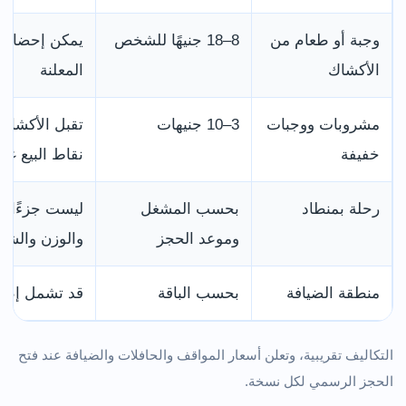
وجبة أو طعام من
8–18 جنيهًا للشخص
يمكن إحضار 
الأكشاك
المعلنة
مشروبات ووجبات
3–10 جنيهات
تقبل الأكشاك
خفيفة
نقاط البيع غير
رحلة بمنطاد
بحسب المشغل
ليست جزءًا 
وموعد الحجز
والوزن والشر
منطقة الضيافة
بحسب الباقة
قد تشمل إطل
التكاليف تقريبية، وتعلن أسعار المواقف والحافلات والضيافة عند فتح
الحجز الرسمي لكل نسخة.