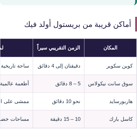
أماكن قريبة من بريستول أولد فيك
المكان
الزمن التقريبي سيراً
لم
كوين سكوير
دقيقتان إلى 4 دقائق
ساحة تاريخية 
سوق سانت نيكولاس
5 – 8 دقائق
أطعمة عالمية
هاربورسايد
نحو 10 دقائق
ممشى على الوا
كاسل بارك
10 – 15 دقيقة
مساحات خضراء 