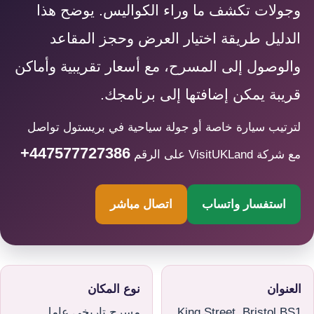
وجولات تكشف ما وراء الكواليس. يوضح هذا
الدليل طريقة اختيار العرض وحجز المقاعد
والوصول إلى المسرح، مع أسعار تقريبية وأماكن
قريبة يمكن إضافتها إلى برنامجك.
لترتيب سيارة خاصة أو جولة سياحية في بريستول تواصل
+447577727386
مع شركة VisitUKLand على الرقم
استفسار واتساب
اتصال مباشر
العنوان
نوع المكان
King Street, Bristol BS1
مسرح تاريخي عامل