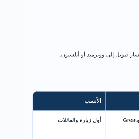
سار طويل إلى ووترميد أو أيلستون.
الأنسب
Kings Lock وBlue Bank Lock وGreat
أول زيارة والعائلات