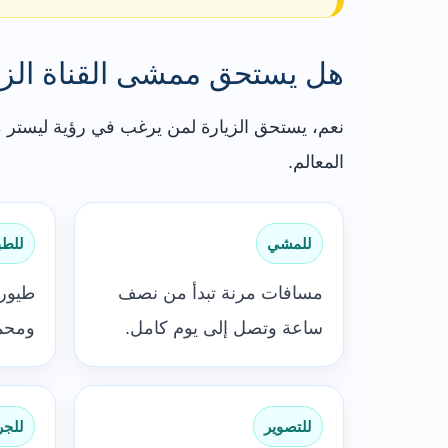
هل يستحق ممشى القناة الزي
نعم، يستحق الزيارة لمن يرغب في رؤية ليستر من 
المعالم.
للمشي
للطب
مسافات مرنة تبدأ من نصف
طيور 
ساعة وتصل إلى يوم كامل.
ومحمي
للتصوير
للجر