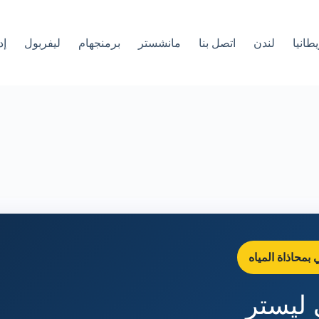
طانيا
لندن
اتصل بنا
مانشستر
برمنجهام
ليفربول
إد
حاذاة المياه
 ليستر