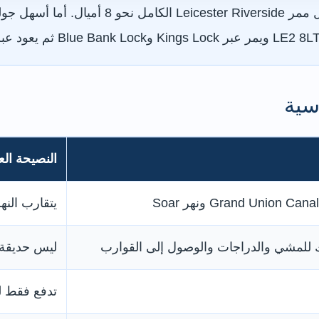
سية
النصيحة الع
Grand Union C ونهر Soar
يتقارب النه
للمشي والدراجات والوصول إلى القوارب
ليس حديقة 
تدفع فقط ل