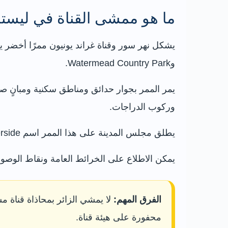
ما هو ممشى القناة في ليست
وWatermead Country Park.
يمر الممر بجوار حدائق ومناطق سكنية ومبانٍ ص
وركوب الدراجات.
يطلق مجلس المدينة على هذا الممر اسم Leicester Riverside، وهو شريط من الحدائق والمناطق الطبيعية والمعالم التاريخية يمتد لنحو ثمانية أميال.
يمكن الاطلاع على الخرائط العامة ونقاط الوصو
الفرق المهم:
لا يمشي الزائر بمحاذاة قناة 
محفورة على هيئة قناة.