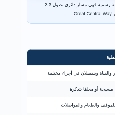
الدخول مجاني، ويبلغ طول ممر Leicester Riverside الكامل نحو 8 أميال. أما أسهل جولة رسمية فهي مسار دائري بطول 3.3
ملية
ر والقناة وينفصلان في أجزاء مختلفة
مسيجة أو معلمًا بتذكرة
لموقف والطعام والمواصلات