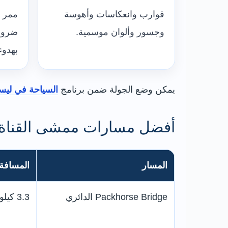
قوارب وانعكاسات وأهوسة
ممر 
وجسور وألوان موسمية.
ضرور
بهدوء
يمكن وضع الجولة ضمن برنامج
السياحة في ليست
أفضل مسارات ممشى القناة
المسار
المسافة 
Packhorse Bridge الدائري
3.3 كيلومتر، من 60 إلى 90 دقيقة