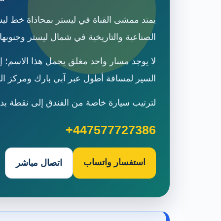
يمتد ممشى القناة في ليستر بمحاذاة خط ليس
الصناعية والتاريخية في شمال ليستر وجنوبها.
لا يوجد مسار واحد مغلق يحمل هذا الاسم؛ إذ
السير لمسافة أطول عبر آبي بارك ومركز الف
لترتيب سيارة خاصة من الفندق إلى نقطة بداية ممشى ال
+447577727386
استفسار واتساب
اتصال مباشر