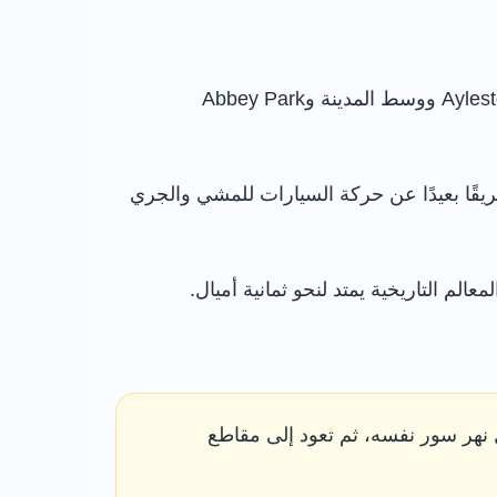
يشكل نهر سور وقناة غراند يونيون ممرًا أخضر يعبر ليستر من الجنوب إلى الشمال، ويربط بين Aylestone Meadows ووسط المدينة وAbbey Park
يقًا بعيدًا عن حركة السيارات للمشي والجري
 نهر سور نفسه، ثم تعود إلى مقاطع