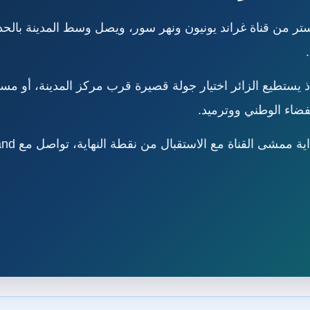
تر من قناة غراند يونيون ونهر سور، ويصل وسط المدينة بالحدا
 يستطيع الزائر اختيار جولة قصيرة قرب مركز المدينة، أو مسا
ضاء الوطني ووترميد.
قناة مع الاستقبال من نقطة النهاية، تواصل مع VisitUKLand عبر الرقم: