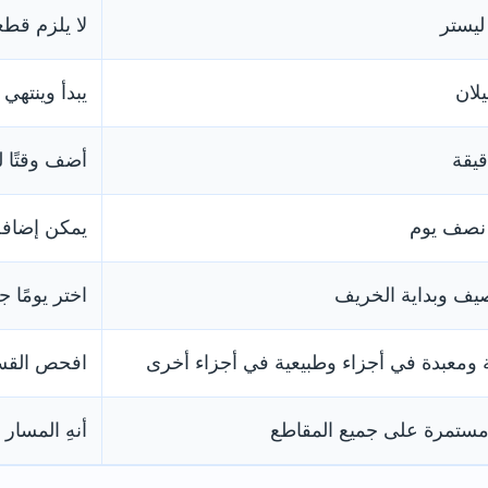
لا يلزم قطع
يبدأ وينتهي عند e Bridge
أضف وقتًا ل
 نصف يوم
يمكن إضافة Castle Gardens وآبي 
لصيف وبداية الخريف
اختر يومًا ج
ومعبدة في أجزاء وطبيعية في أجزاء أخرى
افحص القس
مستمرة على جميع المقاطع
أنهِ المسار