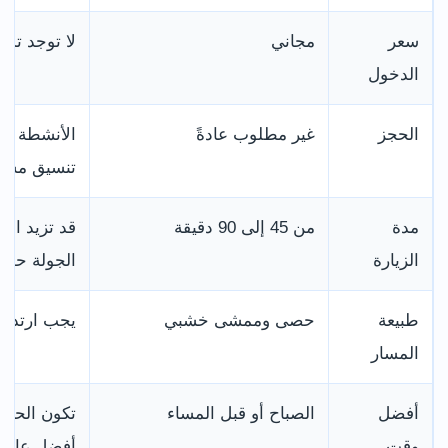
سعر
مجاني
لا توجد تذك
الدخول
الحجز
غير مطلوب عادةً
الأنشطة ال
تنسيق مسب
مدة
من 45 إلى 90 دقيقة
قد تزيد الم
الزيارة
الجولة حول 
طبيعة
حصى وممشى خشبي
يجب ارتداء
المسار
أفضل
الصباح أو قبل المساء
تكون الحرك
وقت
أفضل عادةً.