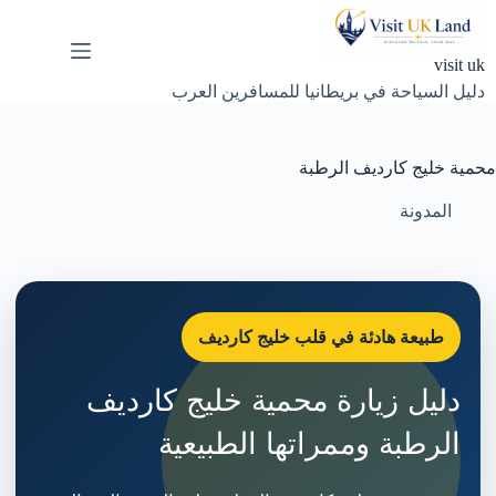
لتجاوز
لى
لمحتوى
visit uk
دليل السياحة في بريطانيا للمسافرين العرب
محمية خليج كارديف الرطبة
المدونة
طبيعة هادئة في قلب خليج كارديف
دليل زيارة محمية خليج كارديف
الرطبة وممراتها الطبيعية