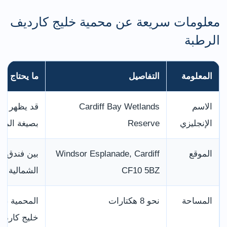
معلومات سريعة عن محمية خليج كارديف
الرطبة
المعلومة
التفاصيل
ما يحتاج ال
الاسم
Cardiff Bay Wetlands
الإنجليزي
Reserve
بصيغة المفر
الموقع
Windsor Esplanade, Cardiff
بين فندق س
CF10 5BZ
الشمالية لل
المساحة
نحو 8 هكتارات
المحمية صغ
خليج كاردي