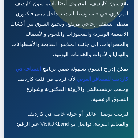
يقع سوق كارديف، المعروف أيضًا باسم سوق كارديف
المركزي، في قلب وسط المدينة داخل مبنى فيكتوري
مغطى بسقف زجاجي مرتفع. ويجمع السوق بين أكشاك
الأطعمة الويلزية والمخبوزات واللحوم والأسماك
والخضراوات، إلى جانب الملابس القديمة والأسطوانات
والهدايا والأدوات والخدمات اليومية.
يمكن إدراج السوق بسهولة ضمن برنامج
السياحة في
كارديف للمسافر العربي
لأنه قريب من قلعة كارديف
وملعب برينسيباليتي والأروقة الفيكتورية وشوارع
التسوق الرئيسية.
لترتيب توصيل عائلي أو جولة خاصة في كارديف
والمعالم القريبة، تواصل مع VisitUKLand عبر الرقم: