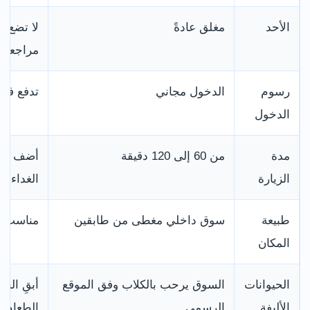
الأحد
مغلق عادةً
لا تضع ا
مراجعة 
رسوم
الدخول مجاني
تدفع فقط
الدخول
مدة
من 60 إلى 120 دقيقة
أضف وقتً
الزيارة
الغداء
طبيعة
سوق داخلي مغطى من طابقين
مناسب لل
المكان
الحيوانات
السوق يرحب بالكلاب وفق الموقع
أبقِ الح
الأليفة
الرسمي
الطعام 