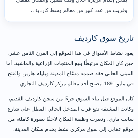
يمكن إتمام الزيارة خلال وقت قصير، والمكان مغطى
وقريب من عدد كبير من معالم وسط كارديف.
تاريخ سوق كارديف
يعود نشاط الأسواق في هذا الموقع إلى القرن الثامن عشر،
حين كان المكان مرتبطًا ببيع المنتجات الزراعية والماشية. أما
المبنى الحالي فقد صممه مسّاح المدينة ويليام هاربر، وافتتح
في مايو 1891 ليصبح أحد معالم مركز كارديف التجاري.
كان الموقع قبل بناء السوق جزءًا من سجن كارديف القديم،
وكانت المشنقة تقع قرب المدخل الحالي المطل على شارع
سانت ماري. وتغيرت وظيفة المكان لاحقًا بصورة كاملة، من
موقع عقابي إلى سوق مركزي نشط يخدم سكان المدينة.