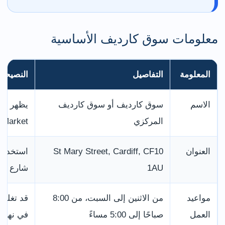
معلومات سوق كارديف الأساسية
المعلومة
التفاصيل
النصيحة 
الاسم
سوق كارديف أو سوق كارديف
المركزي
l Market
العنوان
St Mary Street, Cardiff, CF10
استخدم 
1AU
شارع تري
مواعيد
من الاثنين إلى السبت، من 8:00
قد تغلق
العمل
صباحًا إلى 5:00 مساءً
في نهاية