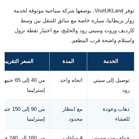
توفر VisitUKLand، بوصفها شركة سياحية موثوقة لخدمة
زوار بريطانيا، سيارة خاصة مع سائق للتنقل بين وسط
كارديف وروث وسيتي رود والخليج، مع اختيار نقطة نزول
واستلام واضحة قرب المطعم.
الخدمة
المدة
السعر التقريبي
توصيل إلى سيتي
اتجاه واحد
من 40 إلى 65 جنيها
رود
إسترلينيا
ذهاب وعودة
مع انتظار
من 90 إلى 150 جنيها
للعشاء
محدود
إسترلينيا
جولة روث وسيتي
4 ساعات
من 160 إلى 240 ج