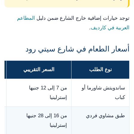
توجد خيارات إضافية خارج الشارع ضمن دليل
المطاعم
العربية في كارديف
.
أسعار الطعام في شارع سيتي رود
نوع الطلب
السعر التقريبي
ساندويتش شاورما أو
من 7 إلى 12 جنيها
ق
كباب
إسترلينيا
و
طبق مشاوي فردي
من 16 إلى 28 جنيها
ي
إسترلينيا