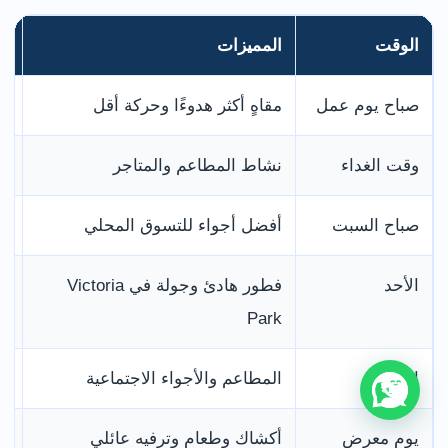
الوقت
المميزات
ما
صباح يوم عمل
مقاهٍ أكثر هدوءًا وحركة أقل
بع
وقت الغداء
نشاط المطاعم والمتاجر
از
صباح السبت
أفضل أجواء للتسوق المحلي
طو
الأحد
فطور هادئ وجولة في Victoria
بع
Park
لس
المساء
المطاعم والأجواء الاجتماعية
إغ
يوم معرض
أكشاك وطعام وترفيه عائلي
إغ