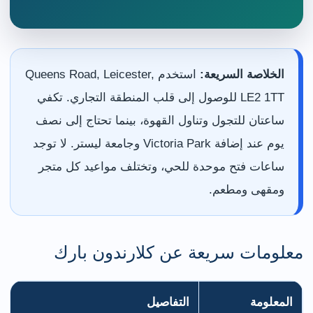
الخلاصة السريعة:
استخدم Queens Road, Leicester,
LE2 1TT للوصول إلى قلب المنطقة التجاري. تكفي
ساعتان للتجول وتناول القهوة، بينما تحتاج إلى نصف
يوم عند إضافة Victoria Park وجامعة ليستر. لا توجد
ساعات فتح موحدة للحي، وتختلف مواعيد كل متجر
ومقهى ومطعم.
معلومات سريعة عن كلارندون بارك
المعلومة
التفاصيل
ا