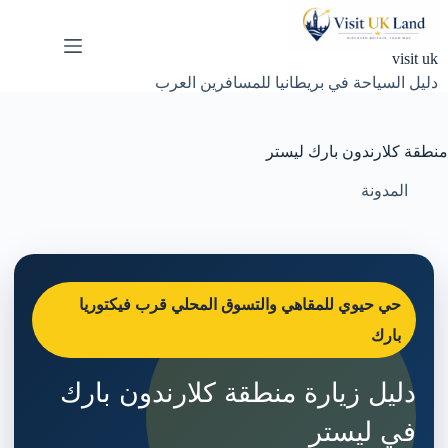
لتجاوز
لى
لمحتوى
visit uk
دليل السياحة في بريطانيا للمسافرين العرب
منطقة كلارندون بارك ليستر
المدونة
حي حيوي للمقاهي والتسوق المحلي قرب فيكتوريا
بارك
دليل زيارة منطقة كلارندون بارك
في ليستر