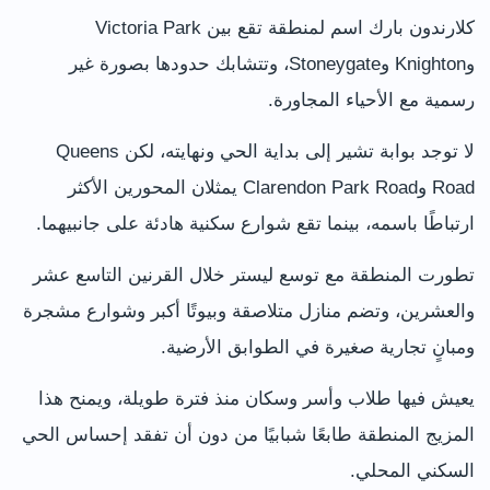
كلارندون بارك اسم لمنطقة تقع بين Victoria Park
وKnighton وStoneygate، وتتشابك حدودها بصورة غير
رسمية مع الأحياء المجاورة.
لا توجد بوابة تشير إلى بداية الحي ونهايته، لكن Queens
Road وClarendon Park Road يمثلان المحورين الأكثر
ارتباطًا باسمه، بينما تقع شوارع سكنية هادئة على جانبيهما.
تطورت المنطقة مع توسع ليستر خلال القرنين التاسع عشر
والعشرين، وتضم منازل متلاصقة وبيوتًا أكبر وشوارع مشجرة
ومبانٍ تجارية صغيرة في الطوابق الأرضية.
يعيش فيها طلاب وأسر وسكان منذ فترة طويلة، ويمنح هذا
المزيج المنطقة طابعًا شبابيًا من دون أن تفقد إحساس الحي
السكني المحلي.