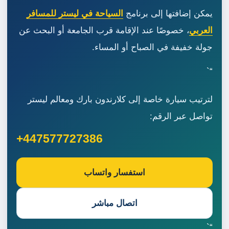
يمكن إضافتها إلى برنامج
السياحة في ليستر للمسافر
العربي
، خصوصًا عند الإقامة قرب الجامعة أو البحث عن
جولة خفيفة في الصباح أو المساء.
“`
لترتيب سيارة خاصة إلى كلارندون بارك ومعالم ليستر
تواصل عبر الرقم:
+447577727386
استفسار واتساب
اتصال مباشر
“`