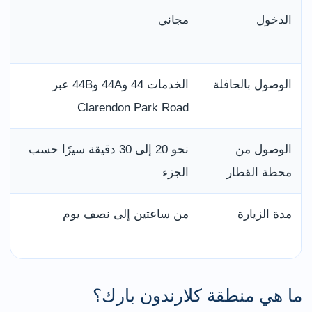
الدخول
مجاني
ت
و
الوصول بالحافلة
الخدمات 44 و44A و44B عبر
ت
Clarendon Park Road
الوصول من
نحو 20 إلى 30 دقيقة سيرًا حسب
ا
محطة القطار
الجزء
و
مدة الزيارة
من ساعتين إلى نصف يوم
أ
ا
ما هي منطقة كلارندون بارك؟