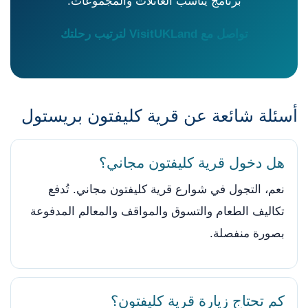
برنامج يناسب العائلات والمجموعات.
تواصل مع VisitUKLand لترتيب رحلتك
أسئلة شائعة عن قرية كليفتون بريستول
هل دخول قرية كليفتون مجاني؟
نعم، التجول في شوارع قرية كليفتون مجاني. تُدفع
تكاليف الطعام والتسوق والمواقف والمعالم المدفوعة
بصورة منفصلة.
كم تحتاج زيارة قرية كليفتون؟