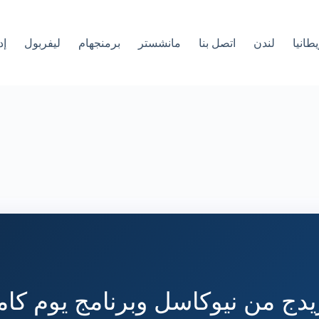
طانيا
لندن
اتصل بنا
مانشستر
برمنجهام
ليفربول
إد
يدج من نيوكاسل وبرنامج يوم كا