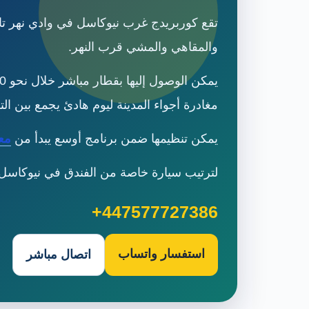
تقع كوربريدج غرب نيوكاسل في وادي نهر تاين،
والمقاهي والمشي قرب النهر.
مغادرة أجواء المدينة ليوم هادئ يجمع بين التا
يمكن تنظيمها ضمن برنامج أوسع يبدأ من
مع
لترتيب سيارة خاصة من الفندق في نيوكاسل إلى كوربريدج،
+447577727386
استفسار واتساب
اتصال مباشر