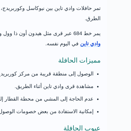
تمر حافلات وادي تاين بين نيوكاسل وكوربريدج، و
الطرق.
يمر خط 684 عبر قرى مثل هيدون أون ذا وول وويلام وأوفينغهام قبل الوصول إلى كوربريدج وهيكسهام. تتغير المواعيد والتوقفات، لذلك راجع
وادي تاين
في اليوم نفسه.
مميزات الحافلة
الوصول إلى منطقة قريبة من مركز كوربريدج
مشاهدة قرى وادي تاين أثناء الطريق.
عدم الحاجة إلى المشي من محطة القطار إلى 
إمكانية الاستفادة من بعض خصومات الوصول 
عيوب الحافلة