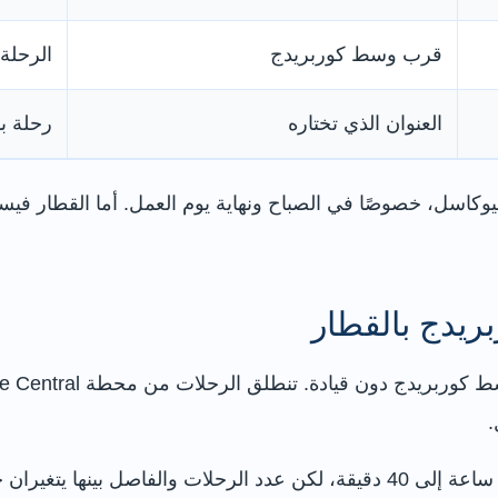
قرب وسط كوربريدج
الرحلة
العنوان الذي تختاره
رحلة ب
نيوكاسل، خصوصًا في الصباح ونهاية يوم العمل. أما القطار في
ريدج بالقطار
.
ل الصيانة. لذلك يجب مراجعة