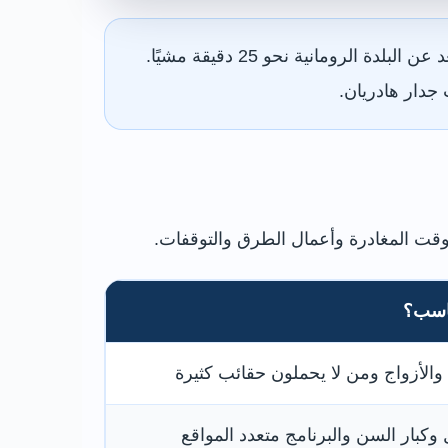
القطار هو الخيار الأسرع والأوضح للمسافر الفردي أو الزوجين، لكن محطة كوربريدج تبعد عن البلدة الرومانية نحو 25 دقيقة مشيًا.
جدار هادريان.
اسب؟
 والأزواج ومن لا يحملون حقائب كثيرة
 وكبار السن والبرنامج متعدد المواقع