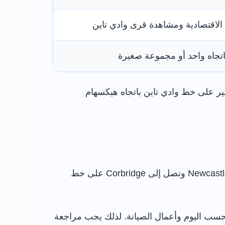
 الاقتصادية ومشاهدة قرى وادي تاين
اتجاه واحد أو مجموعة صغيرة
سير على خط وادي تاين باتجاه هيكسهام
القطار هو الخيار الأكثر عملية لمن يريد زيارة وسط كوربريدج دون قيادة. تنطلق الرحلات من محطة Newcastle Central وتصل إلى Corbridge على خط