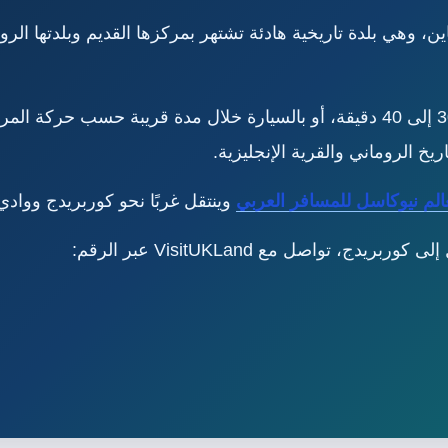
 وهي بلدة تاريخية هادئة تشتهر بمركزها القديم وبلدتها الروم
يمكن الوصول إليها بقطار مباشر خلال نحو 30 إلى 40 دقيقة، أو بالسيارة خلال مدة قري
ريخ الروماني والقرية الإنجليزية.
الم نيوكاسل للمسافر العربي
وينتقل غربًا نحو كوربريدج ووادي 
 تواصل مع VisitUKLand عبر الرقم: