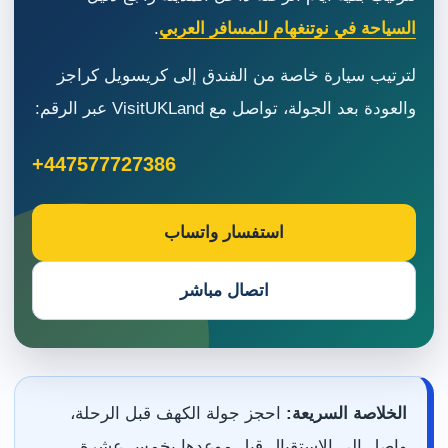
السياحة في نوتنغهام للمسافر العربي
.
لترتيب سيارة خاصة من الفندق إلى كريسويل كراجز
والعودة بعد الجولة، تواصل مع VisitUKLand عبر الرقم:
+447577727386
استفسار واتساب
اتصال مباشر
الخلاصة السريعة:
احجز جولة الكهف قبل الرحلة،
واصل إلى الاستقبال قبل موعدها بخمس عشرة