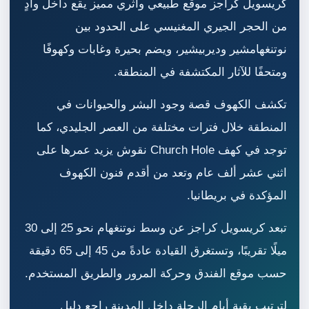
كريسويل كراجز موقع طبيعي وأثري مميز يقع داخل وادٍ
من الحجر الجيري المغنيسي على الحدود بين
نوتنغهامشير وديربيشير، ويضم بحيرة وغابات وكهوفًا
ومتحفًا للآثار المكتشفة في المنطقة.
تكشف الكهوف قصة وجود البشر والحيوانات في
المنطقة خلال فترات مختلفة من العصر الجليدي، كما
توجد في كهف Church Hole نقوش يزيد عمرها على
اثني عشر ألف عام وتعد من أقدم فنون الكهوف
المؤكدة في بريطانيا.
تبعد كريسويل كراجز عن وسط نوتنغهام نحو 25 إلى 30
ميلًا تقريبًا، وتستغرق القيادة عادةً من 45 إلى 65 دقيقة
حسب موقع الفندق وحركة المرور والطريق المستخدم.
لترتيب بقية أيام الرحلة داخل المدينة راجع دليل