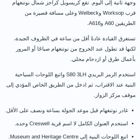
وجهة ثانية إلى اليوم. تقع كريسويل كراجز شمال نوتنغهام
قرب Worksop وWelbeck وعلى مسافة قصيرة من
الطريقين A60 وA616.
تستغرق القيادة عادةً أقل من ساعة في الظروف الجيدة،
لكنها قد تطول عند الخروج من نوتنغهام صباحًا أو المرور
بأعمال طرق أو ازدحام محلي.
استخدم الرمز البريدي S80 3LH واتبع اللوحات السياحية
البنية عند الاقتراب، ثم ادخل من الطريق الخاص المؤدي إلى
موقف مركز الزوار.
غادر نوتنغهام قبل موعد الجولة بساعة ونصف على الأقل.
استخدم العنوان الكامل لا اسم قرية Creswell وحده.
اتبع اللوحات البنية إلى Museum and Heritage Centre.