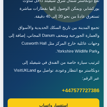
تقع دونكاستر شمال شرق شيفيلد داخل ساوث
يوركشاير، ويمكن الوصول إليها بقطارات مباشرة
تستغرق عادةً من نحو 20 إلى 40 دقيقة.
تجمع المدينة بين تاريخ السكك الحديدية والأسواق
والعمارة الجورجية ومتحف Danum المجاني، إضافة إلى
وجهات عائلية خارج المركز مثل Cusworth Hall
وYorkshire Wildlife Park.
لترتيب سيارة خاصة من الفندق في شيفيلد إلى
دونكاستر مع انتظار وعودة، تواصل مع VisitUKLand
عبر الرقم:
+447577727386
استفسار واتساب