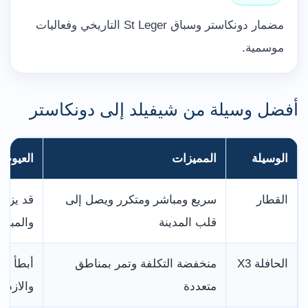
مضمار دونكاستر وسباق St Leger التاريخي وفعاليات
موسمية.
أفضل وسيلة من شيفيلد إلى دونكاستر
الوسيلة
المميزات
العيوب
القطار
سريع ومباشر ومتكرر ويصل إلى
قد يزدح
قلب المدينة
والمبار
الحافلة X3
منخفضة التكلفة وتمر بمناطق
أبطأ وت
متعددة
والازدح