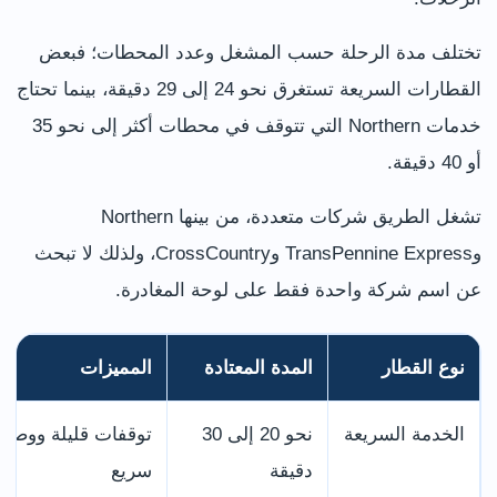
تختلف مدة الرحلة حسب المشغل وعدد المحطات؛ فبعض
القطارات السريعة تستغرق نحو 24 إلى 29 دقيقة، بينما تحتاج
خدمات Northern التي تتوقف في محطات أكثر إلى نحو 35
أو 40 دقيقة.
تشغل الطريق شركات متعددة، من بينها Northern
وTransPennine Express وCrossCountry، ولذلك لا تبحث
عن اسم شركة واحدة فقط على لوحة المغادرة.
نوع القطار
المدة المعتادة
المميزات
الخدمة السريعة
نحو 20 إلى 30
توقفات قليلة ووصو
دقيقة
سريع