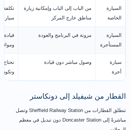
السيارة
من الباب إلى الباب وإمكانية زيارة
تكلفة 
الخاصة
مناطق خارج المركز
سيارات
السيارة
مرونة في البرنامج والعودة
قيادة و
المستأجرة
ومواقف
سيارة
وصول مباشر دون قيادة
تحتاج إ
أجرة
وتكون م
القطار من شيفيلد إلى دونكاستر
تنطلق القطارات من Sheffield Railway Station وتصل
مباشرةً إلى Doncaster Station دون تبديل في معظم
الرحلات.