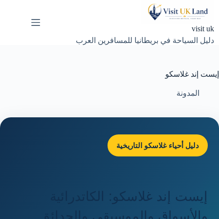
لتجاوز
لى
لمحتوى
visit uk
دليل السياحة في بريطانيا للمسافرين العرب
إيست إند غلاسكو
المدونة
دليل أحياء غلاسكو التاريخية
إيست إند غلاسكو: الكاتدرائية
والأسواق والموسيقى والحدائق