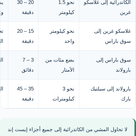
الكاتدرائية إلى غلاسكو
نحو 1.5
20 – 30
غرين
كيلومتر
دقيقة
وSaltmarket.
غلاسكو غرين إلى
نحو كيلومتر
15 – 20
تع
سوق باراس
واحد
دقيقة
ال
سوق باراس إلى
بضع مئات من
3 – 7
ال
بارولاند
الأمتار
دقائق
بارولاند إلى سيلتيك
نحو 3
35 – 45
ال
بارك
كيلومترات
دقيقة
لا تحاول المشي من الكاتدرائية إلى جميع أجزاء إيست إند