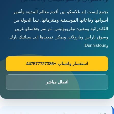
يجمع إيست إند غلاسكو بين أقدم معالم المدينة وأشهر
أسواقها وقاعاتها الموسيقية ومتنزهاتها. تبدأ الجولة من
الكاتدرائية ومقبرة نيكروبوليس، ثم تمر بغلاسكو غرين
وسوق باراس وبارولاند، ويمكن تمديدها إلى سيلتيك بارك
وDennistoun.
استفسار واتساب +447577727386
اتصال مباشر