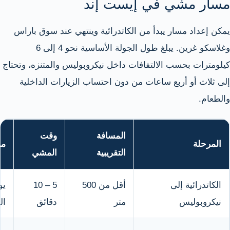
مسار مشي في إيست إند
يمكن إعداد مسار يبدأ من الكاتدرائية وينتهي عند سوق باراس
وغلاسكو غرين. يبلغ طول الجولة الأساسية نحو 4 إلى 6
كيلومترات بحسب الالتفافات داخل نيكروبوليس والمتنزه، وتحتاج
إلى ثلاث أو أربع ساعات من دون احتساب الزيارات الداخلية
والطعام.
المسافة
وقت
المرحلة
مل
التقريبية
المشي
الكاتدرائية إلى
أقل من 500
5 – 10
يو
نيكروبوليس
متر
دقائق
ال