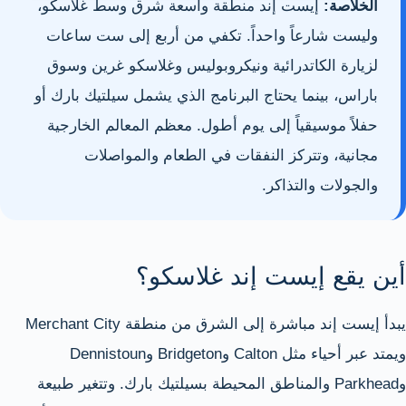
الخلاصة:
إيست إند منطقة واسعة شرق وسط غلاسكو،
وليست شارعاً واحداً. تكفي من أربع إلى ست ساعات
لزيارة الكاتدرائية ونيكروبوليس وغلاسكو غرين وسوق
باراس، بينما يحتاج البرنامج الذي يشمل سيلتيك بارك أو
حفلاً موسيقياً إلى يوم أطول. معظم المعالم الخارجية
مجانية، وتتركز النفقات في الطعام والمواصلات
والجولات والتذاكر.
أين يقع إيست إند غلاسكو؟
يبدأ إيست إند مباشرة إلى الشرق من منطقة Merchant City
ويمتد عبر أحياء مثل Calton وBridgeton وDennistoun
وParkhead والمناطق المحيطة بسيلتيك بارك. وتتغير طبيعة