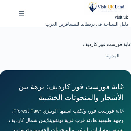
لتجاوز
لى
لمحتوى
visit uk
دليل السياحة في بريطانيا للمسافرين العرب
غابة فورست فور كارديف
المدونة
غابة فورست فور كارديف: نزهة بين
الأشجار والمنحوتات الخشبية
غابة فورست فور، ويُكتب اسمها الويلزي Fforest Fawr،
وجهة طبيعية هادئة قرب قرية تونغوينلايس شمال كارديف.
تشتهر بمسارات المشي والمنحوتات الخشبية وقربها من