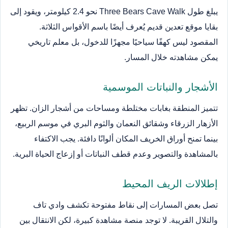
يبلغ طول Three Bears Cave Walk نحو 2.4 كيلومتر، ويقود إلى
بقايا موقع تعدين قديم يُعرف أيضًا باسم الأقواس الثلاثة.
المقصود ليس كهفًا سياحيًا مجهزًا للدخول، بل معلم تاريخي
يمكن مشاهدته خلال المسار.
الأشجار والنباتات الموسمية
تتميز المنطقة بغابات مختلطة ومساحات من أشجار الزان. تظهر
الأزهار الزرقاء وشقائق النعمان والثوم البري في موسم الربيع،
بينما تمنح أوراق الخريف المكان ألوانًا دافئة. يجب الاكتفاء
بالمشاهدة والتصوير وعدم قطف النباتات أو إزعاج الحياة البرية.
إطلالات الريف المحيط
تصل بعض المسارات إلى نقاط مفتوحة تكشف وادي تاف
والتلال القريبة. لا توجد منصة مشاهدة كبيرة، لكن الانتقال بين