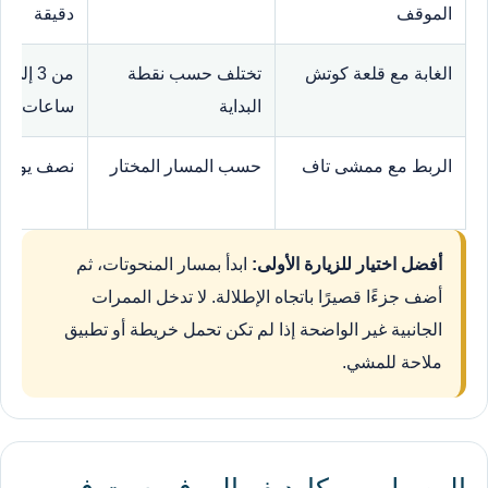
الموقف
دقيقة
الغابة مع قلعة كوتش
تختلف حسب نقطة
من 3 
البداية
ساعات
الربط مع ممشى تاف
حسب المسار المختار
نصف يوم أو
أفضل اختيار للزيارة الأولى:
ابدأ بمسار المنحوتات، ثم
أضف جزءًا قصيرًا باتجاه الإطلالة. لا تدخل الممرات
الجانبية غير الواضحة إذا لم تكن تحمل خريطة أو تطبيق
ملاحة للمشي.
الوصول من كارديف إلى فورست فور