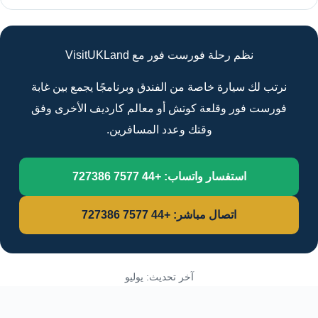
نظم رحلة فورست فور مع VisitUKLand
نرتب لك سيارة خاصة من الفندق وبرنامجًا يجمع بين غابة
فورست فور وقلعة كوتش أو معالم كارديف الأخرى وفق
وقتك وعدد المسافرين.
استفسار واتساب: +44 7577 727386
اتصال مباشر: +44 7577 727386
آخر تحديث: يوليو