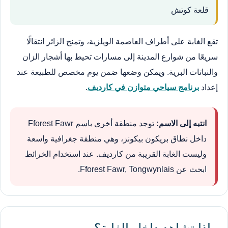
قلعة كوتش
تقع الغابة على أطراف العاصمة الويلزية، وتمنح الزائر انتقالًا
سريعًا من شوارع المدينة إلى مسارات تحيط بها أشجار الزان
والنباتات البرية. ويمكن وضعها ضمن يوم مخصص للطبيعة عند
إعداد
برنامج سياحي متوازن في كارديف
.
انتبه إلى الاسم:
توجد منطقة أخرى باسم Fforest Fawr
داخل نطاق بريكون بيكونز، وهي منطقة جغرافية واسعة
وليست الغابة القريبة من كارديف. عند استخدام الخرائط
ابحث عن Fforest Fawr, Tongwynlais.
ماذا تشاهد داخل الغابة؟