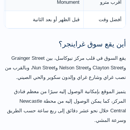
أقرب مترو
Monument
ع
أفضل وقت
قبل الظهر أو بعد الثانية
ت
أين يقع سوق غراينجر؟
يقع السوق في قلب مركز نيوكاسل، بين Grainger Street
وClayton Street وNelson Street وNun Street، وبالقرب من
نصب غراي وشارع غراي وإلدون سكوير والحي الصيني.
يتميز الموقع بإمكانية الوصول إليه سيرًا من معظم فنادق
المركز، كما يمكن الوصول إليه من محطة Newcastle
Central خلال نحو عشر دقائق إلى ربع ساعة حسب الطريق
وسرعة المشي.