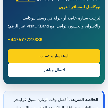
نيوكاسل للمسافر العربي
.
لترتيب سيارة خاصة أو جولة في وسط نيوكاسل
والأسواق والجسور، تواصل مع VisitUKLand عبر الرقم:
+447577727386
استفسار واتساب
اتصال مباشر
الخلاصة السريعة:
أفضل وقت لزيارة سوق غراينجر
بين العاشرة صباحًا والثالثة بعد الظهر من الاثنين إلى