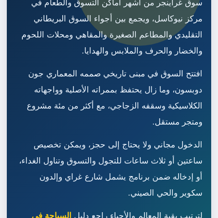
سوق غراينجر من أشهر أماكن التسوق والطعام في
مركز نيوكاسل، ويجمع بين أجواء السوق البريطاني
التقليدي والمطاعم الصغيرة والمقاهي ومحلات اللحوم
والخضار والحرف والملابس والهدايا.
افتتح السوق في مبنى تاريخي صممه المعماري جون
دوبسون، وما زال يحتفظ بممراته الأصلية وواجهاته
الكلاسيكية وسقفه الزجاجي، مع أكثر من مئة مشروع
ومتجر مستقل.
الدخول مجاني ولا يحتاج إلى حجز، ويمكن تخصيص
ساعتين أو ثلاث ساعات للتجول والتسوق وتناول الغداء،
أو إدخاله ضمن برنامج يشمل شارع غراي وإلدون
سكوير والحي الصيني.
لترتيب بقية المعالم والأحياء راجع دليل
السياحة في