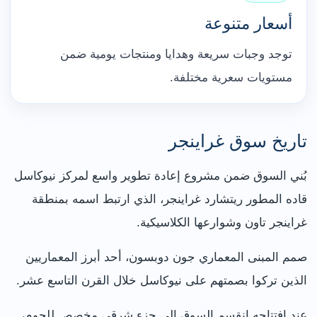
أسعار متنوعة
توجد وجبات سريعة وهدايا ومنتجات يومية ضمن
مستويات سعرية مختلفة.
تاريخ سوق غراينجر
بُني السوق ضمن مشروع إعادة تطوير واسع لمركز نيوكاسل
قاده المطور ريتشارد غراينجر، الذي ارتبط اسمه بمنطقة
غراينجر تاون وشوارعها الكلاسيكية.
صمم المبنى المعماري جون دوبسون، أحد أبرز المعماريين
الذين تركوا بصمتهم على نيوكاسل خلال القرن التاسع عشر.
عند افتتاحه انقسم السوق إلى جزء شرقي مخصص للحوم،