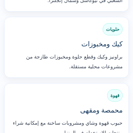
الشعبي في نيوكاسل وشمال إنجلترا.
حلويات
كيك ومخبوزات
براونيز وكيك وقطع حلوة ومخبوزات طازجة من
مشروعات محلية مستقلة.
قهوة
محمصة ومقهى
حبوب قهوة وشاي ومشروبات ساخنة مع إمكانية شراء
منتجات للاستخدام في المنزل.