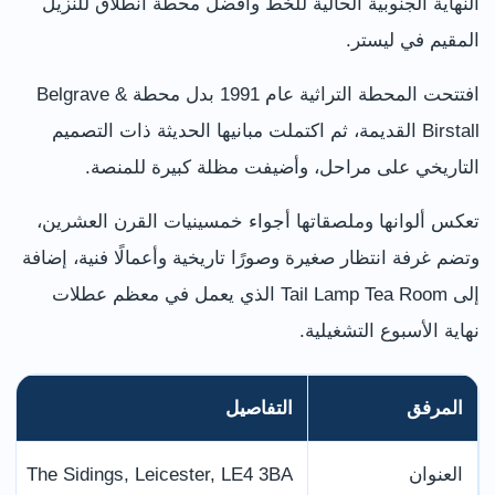
النهاية الجنوبية الحالية للخط وأفضل محطة انطلاق للنزيل
المقيم في ليستر.
افتتحت المحطة التراثية عام 1991 بدل محطة Belgrave &
Birstall القديمة، ثم اكتملت مبانيها الحديثة ذات التصميم
التاريخي على مراحل، وأضيفت مظلة كبيرة للمنصة.
تعكس ألوانها وملصقاتها أجواء خمسينيات القرن العشرين،
وتضم غرفة انتظار صغيرة وصورًا تاريخية وأعمالًا فنية، إضافة
إلى Tail Lamp Tea Room الذي يعمل في معظم عطلات
نهاية الأسبوع التشغيلية.
المرفق
التفاصيل
العنوان
The Sidings, Leicester, LE4 3BA