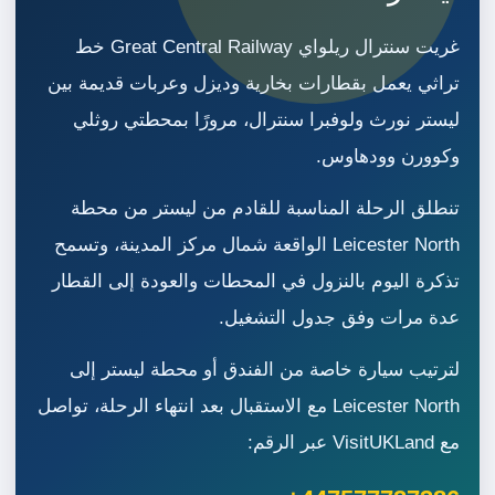
غريت سنترال ريلواي Great Central Railway خط
تراثي يعمل بقطارات بخارية وديزل وعربات قديمة بين
ليستر نورث ولوفبرا سنترال، مرورًا بمحطتي روثلي
وكوورن وودهاوس.
تنطلق الرحلة المناسبة للقادم من ليستر من محطة
Leicester North الواقعة شمال مركز المدينة، وتسمح
تذكرة اليوم بالنزول في المحطات والعودة إلى القطار
عدة مرات وفق جدول التشغيل.
لترتيب سيارة خاصة من الفندق أو محطة ليستر إلى
Leicester North مع الاستقبال بعد انتهاء الرحلة، تواصل
مع VisitUKLand عبر الرقم: