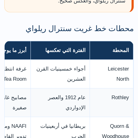
سنترال ريلواي، والعكس صحيح.
محطات خط غريت سنترال ريلواي
المحطة
الفترة التي تعكسها
أبرز ما يوجد 
Leicester
أجواء خمسينيات القرن
North
العشرين
p Tea Room
Rothley
عام 1912 والعصر
مصابيح غاز 
الإدواردي
صغيرة
Quorn &
بريطانيا في أربعينيات
NAAFI 
Woodhouse
الحرب
تدوير القاطر