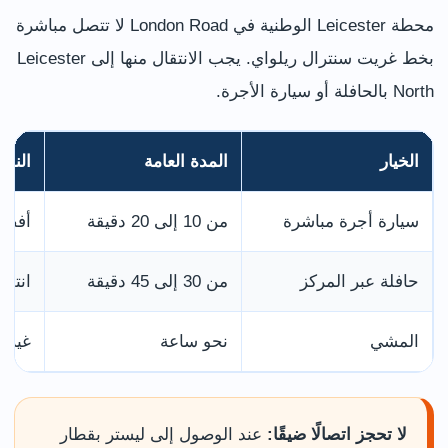
محطة Leicester الوطنية في London Road لا تتصل مباشرة
بخط غريت سنترال ريلواي. يجب الانتقال منها إلى Leicester
North بالحافلة أو سيارة الأجرة.
الخيار
المدة العامة
النص
سيارة أجرة مباشرة
من 10 إلى 20 دقيقة
أفضل
حافلة عبر المركز
من 30 إلى 45 دقيقة
انتقل إلى Margaret’s
المشي
نحو ساعة
غير 
لا تحجز اتصالًا ضيقًا:
عند الوصول إلى ليستر بقطار