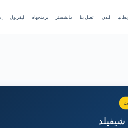
طانيا
لندن
اتصل بنا
مانشستر
برمنجهام
ليفربول
إد
كت
شيفيلد