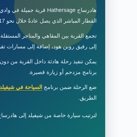
هادرساج Hathersage قري
القطار المباشر الذي يصل عادةً خلال نحو 17 إلى 20 دقيقة.
تجمع القرية بين المقاهي والمتاجر المستقل
إلى رفيق روبن هود، إضافة إلى مسارات تقود نحو North Lees وEdge
يمكن تنفيذ رحلة هادئة داخل القرية من دون س
برنامج مزدحم أو زيارة قصيرة.
ضع الرحلة ضمن برنامج
السياحة في شيفيلد
الطريق.
لترتيب سيارة خاصة من شيفيلد إلى هادرساج 