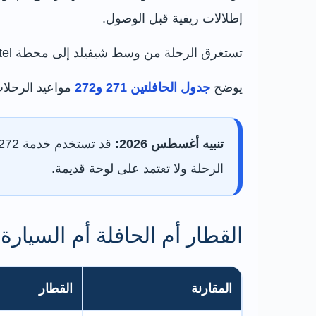
إطلالات ريفية قبل الوصول.
تستغرق الرحلة من وسط شيفيلد إلى محطة George Hotel في هادرساج نحو 40 أو 50 دقيقة غالبًا، لكنها تتأثر بالازدحام والطقس وأعمال الطرق.
يوضح
جدول الحافلتين 271 و272
مواعيد الرحلات
تنبيه أغسطس 2026:
الرحلة ولا تعتمد على لوحة قديمة.
القطار أم الحافلة أم السيارة
المقارنة
القطار