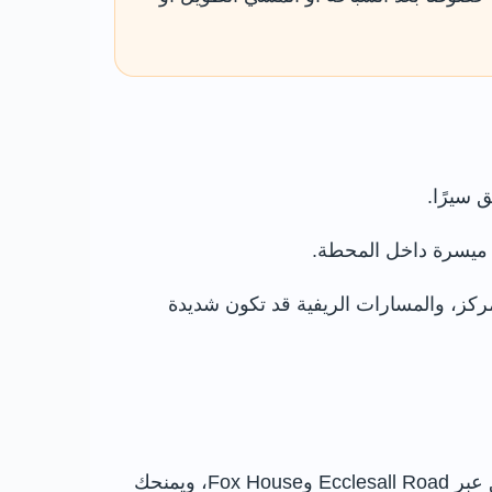
 سيرًا.
ه ميسرة داخل المحطة.
ركز، والمسارات الريفية قد تكون شديدة
تربط خدمات 271 و272 شيفيلد بهادرساج ثم تواصل نحو Hope وCastleton وفق الرحلة والجدول. يمر الطريق عبر Ecclesall Road وFox House، ويمنحك