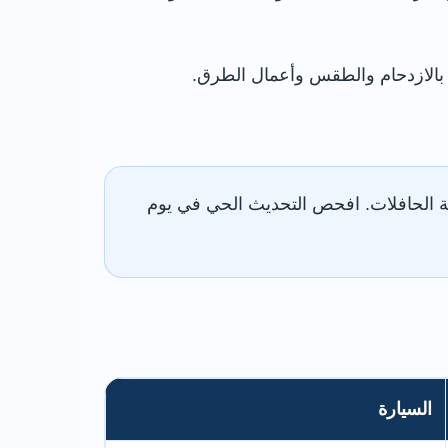
Furnival G مؤقتًا بدل MH2 خلال أعمال بوابة الحافلات. افحص التحديث الحي في يوم
السيارة