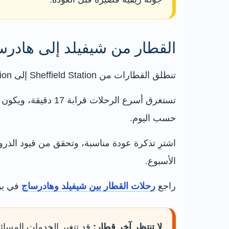
القطار من شيفيلد إلى هادرس
تنطلق القطارات من Sheffield Station إلى Hathersage Station على خط Hope Valley الذي يربط شيفيلد بمانشستر عبر قرى بيك ديستريكت.
حسب اليوم.
الأسبوع.
راجع
رحلات القطار بين شيفيلد وهادرساج
في يو
لا تنتظر آخر قطار:
قد تتغير الخدمات المسائي