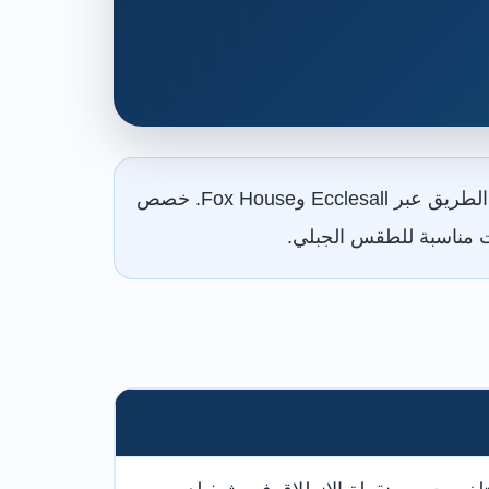
القطار المباشر هو الخيار الأسرع لزيارة مركز هادرساج، بينما تخدم الحافلتان 271 و272 الطريق عبر Ecclesall وFox House. خصص
ات مناسبة للطقس الجبلي.