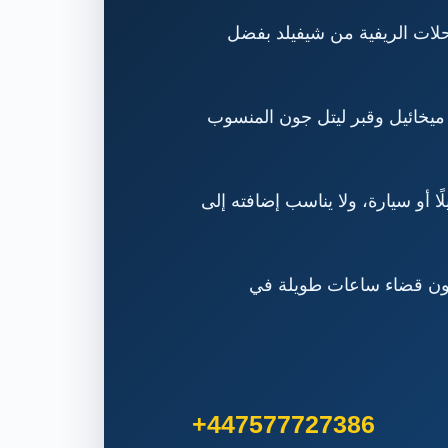
 الرحلات الريفية من شيفيلد بفضل
 ميخائيل وقبر ليتل جون المنسوب
ا أو سيارة، ولا يناسب إضافته إلى
من دون قضاء ساعات طويلة في
+447577727386