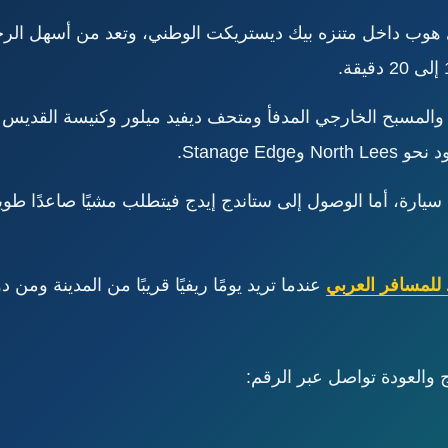
ة جميلة في وادي هوب داخل متنزه بيك ديستريكت الوطني، وتعد من أسهل
ة والمسبح الخارجي المدفأ ومتحف ديفيد ميلور وكنيسة القديس
Stanage .
يارة، أما الوصول إلى ستاندج إيدج فيتطلب مشيًا صاعدًا طويلً
 للمسافر العربي
عندما تريد يومًا ريفيًا قريبًا من المدينة و
والعودة تواصل عبر الرقم: