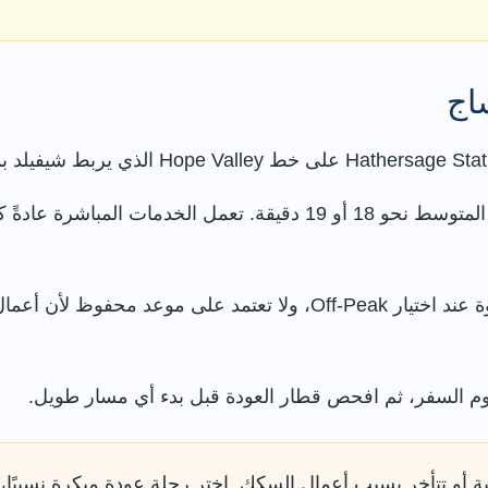
اج
تستغرق أسرع الرحلات قرابة 17 دقيقة، ويكون المتوسط نحو 18 أو 19 دقي
اشترِ تذكرة عودة مناسبة، وتحقق من قيود الذروة عند اختيار Off-Peak، و
م السفر، ثم افحص قطار العودة قبل بدء أي مسار طويل.
ة أو تتأخر بسبب أعمال السكك. اختر رحلة عودة مبكرة نسبيًا،