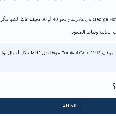
 الحالية ونقاط الصعود.
قد تستخدم خدمة 272 موقف ate MH3
؟
الحافلة