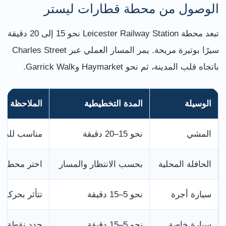
الوصول من محطة قطارات ليستر
تبعد محطة Leicester Railway Station نحو 15 إلى 20 دقيقة
سيرًا بوتيرة مريحة. يمر المسار العملي عبر Charles Street
باتجاه قلب المدينة، ثم نحو Haymarket وGarrick Walk.
الوسيلة
المدة التخطيطية
الملاحظة
المشي
نحو 15–20 دقيقة
مناسب للطقس
الحافلة المحلية
بحسب الانتظار والمسار
اختر محطة قرب Haymarket أو et
سيارة أجرة
نحو 5–15 دقيقة
تتأثر بحركة 
سيارة خاصة
نحو 5–15 دقيقة
حدد نقطة إن