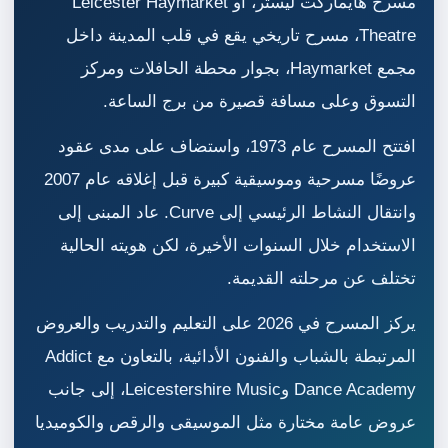
مسرح هايماركت ليستر، أو Leicester Haymarket
Theatre، مسرح تاريخي يقع في قلب المدينة داخل
مجمع Haymarket، بجوار محطة الحافلات ومركز
التسوق وعلى مسافة قصيرة من برج الساعة.
افتتح المسرح عام 1973، واستضاف على مدى عقود
عروضًا مسرحية وموسيقية كبيرة قبل إغلاقه عام 2007
وانتقال النشاط الرئيسي إلى Curve. عاد المبنى إلى
الاستخدام خلال السنوات الأخيرة، لكن هويته الحالية
تختلف عن مرحلته القديمة.
يركز المسرح في 2026 على التعليم والتدريب والعروض
المرتبطة بالشباب والفنون الأدائية، بالتعاون مع Addict
Dance Academy وLeicestershire Music، إلى جانب
عروض عامة مختارة مثل الموسيقى والرقص والكوميديا