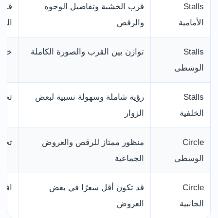
Stalls
قرب الخشبة وتفاصيل الوجوه
قد ت
الأمامية
والرقص
الكب
Stalls
توازن بين القرب والصورة الكاملة
خيا
الوسطى
Stalls
رؤية شاملة وسهولة نسبية لبعض
تحقق
الخلفية
الزوار
Circle
منظور ممتاز للرقص والعروض
تحتا
الوسطى
الجماعية
Circle
قد تكون أقل سعرًا في بعض
افحص
الجانبية
العروض