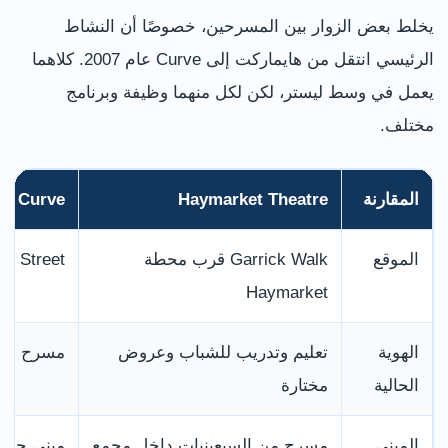
يخلط بعض الزوار بين المسرحين، خصوصًا أن النشاط
الرئيسي انتقل من هايماركت إلى Curve عام 2007. كلاهما
يعمل في وسط ليستر، لكن لكل منهما وظيفة وبرنامج
مختلف.
المقارنة
Haymarket Theatre
Curve
الموقع
Garrick Walk قرب محطة
Rutland Street في ا
Haymarket
الهوية
تعليم وتدريب للشباب وعروض
مسرح منت
الحالية
مختارة
المبنى
مسرح من السبعينيات داخل مجمع
مبنى حديث ا