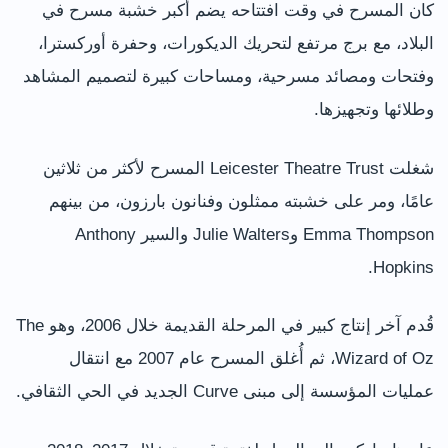
كان المسرح في وقت افتتاحه يضم أكبر خشبة مسرح في
البلاد، مع برج مرتفع لتحريك الديكورات، وحفرة أوركسترا،
وفتحات ومصائد مسرحية، ومساحات كبيرة لتصميم المشاهد
وطلائها وتجهيزها.
شغلت Leicester Theatre Trust المسرح لأكثر من ثلاثين
عامًا، ومر على خشبته ممثلون وفنانون بارزون، من بينهم
Emma Thompson وJulie Walters والسير Anthony
Hopkins.
قُدم آخر إنتاج كبير في المرحلة القديمة خلال 2006، وهو The
Wizard of Oz، ثم أُغلق المسرح عام 2007 مع انتقال
عمليات المؤسسة إلى مبنى Curve الجديد في الحي الثقافي.