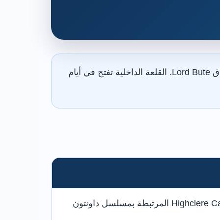
استخدم الحافلة X1 أو X2 من بورنموث وانزل عند الموقف القريب من القلعة بجوار فندق Lord Bute. القلعة الداخلية تفتح في أيام
لا تخلط بينها وبين Highclere Castle المرتبطة بمسلسل داونتون