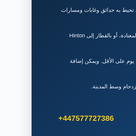
تحيط به حدائق وغابات ومسارات
يمكن الوصول إليها من بورنموث بالحافلتين X1 وX2، أو بالسيارة خلال نحو 25 إلى 40 دقيقة في الظروف المعتادة، أو بالقطار إلى Hinton
 يوم على الأقل. ويمكن إضافة
ازدحام وسط المدينة.
+447577727386