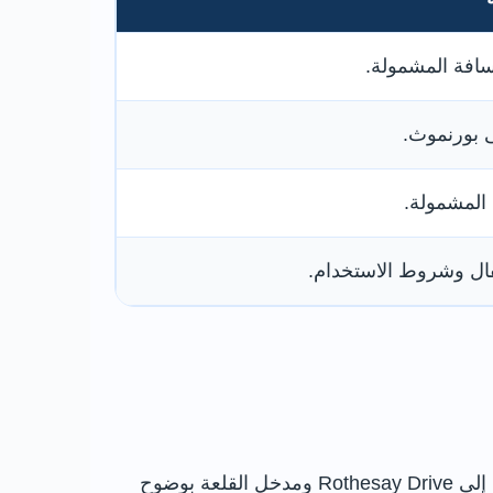
سافة المشمولة.
 بورنموث.
المشمولة.
طفال وشروط الاستخدام.
اتجه شرقًا من بورنموث نحو كرايستشيرش، ثم تابع باتجاه هاي كليف ونيو ميلتون. يظهر المسار النهائي المؤدي إلى Rothesay Drive ومدخل القلعة بوضوح