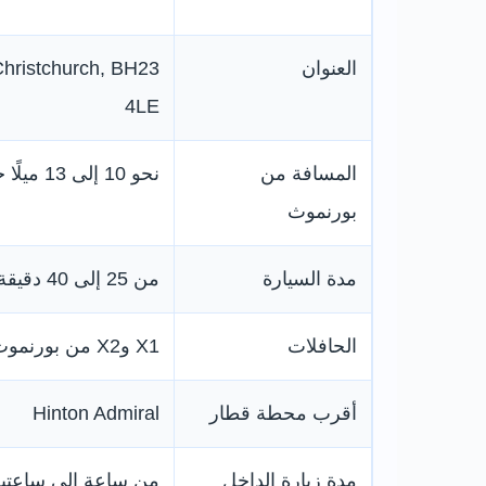
العنوان
 Christchurch, BH23
4LE
المسافة من
نحو 10 إلى 13 ميلًا حسب نقطة الانطلاق
بورنموث
مدة السيارة
من 25 إلى 40 دقيقة تقريبًا
الحافلات
X1 وX2 من بورنموث عبر كرايستشيرش وهاي كليف
أقرب محطة قطار
Hinton Admiral
مدة زيارة الداخل
من ساعة إلى ساعتي