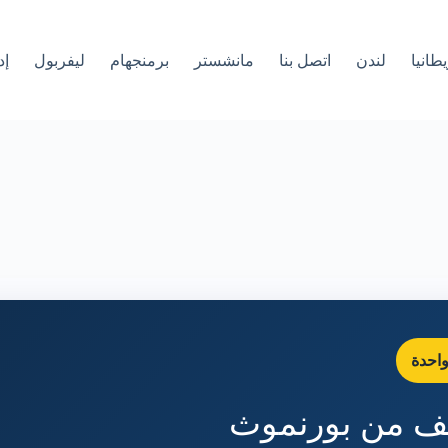
طانيا
لندن
اتصل بنا
مانشستر
برمنجهام
ليفربول
إد
احدة
يف من بورنموث