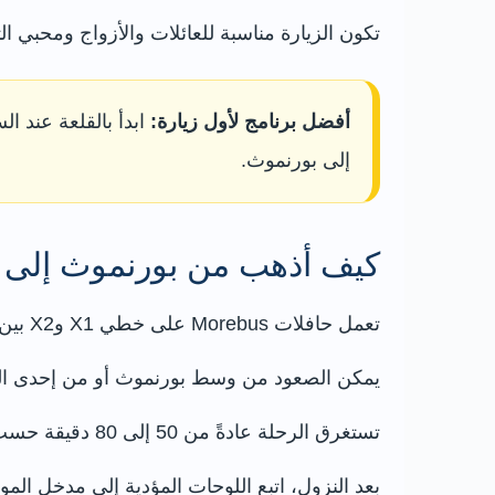
تكون الزيارة مناسبة للعائلات والأزواج ومحبي ا
أفضل برنامج لأول زيارة:
إلى بورنموث.
كيف أذهب من بورنموث إلى ق
تعمل حافلات Morebus على خطي X1 وX2 بين بورنموث وكرايستشيرش وهاي كليف ونيو ميلتون والمناطق الواقعة باتجاه نيو فورست.
يمكن الصعود من وسط بورنموث أو من إحدى المحطات
تستغرق الرحلة عادةً من 50 إلى 80 دقيقة حسب محطة الانطلاق وعدد التوقفات وحركة المرور والتحويلات المؤقتة.