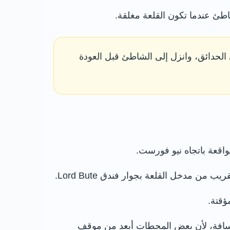
اطئ عندما تكون القلعة مغلقة.
 صباحًا، ثم تناول الغداء في Castle Pantry، وامشِ في الحدائق، وانزل إلى الشاطئ قبل العودة
مدخل القلعة بجوار فندق Lord Bute.
 تنزل في مركز قرية Highcliffe من دون التحقق من المسافة، لأن بعض المحطات أبعد من موقف