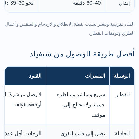
إيدال
40–60 دقيقة
نحو 30–35 دقيقة
المدد تقريبية وتتغير بسبب نقطة الانطلاق والازدحام والطقس وأعمال
الطرق وتوقفات القطار.
أفضل طريقة للوصول من شيفيلد
الوسيلة
المميزات
القيود
القطار
سريع ومباشر ومناظره
لا يصل مباشرةً إلى
جميلة ولا يحتاج إلى
أوLadybower
موقف
الحافلة
تصل إلى قلب القرى
الرحلات أقل عددًا 