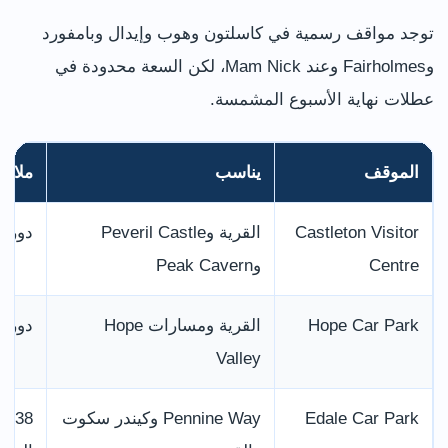
توجد مواقف رسمية في كاسلتون وهوب وإيدال وبامفورد
وFairholmes وعند Mam Nick، لكن السعة محدودة في
عطلات نهاية الأسبوع المشمسة.
الموقف
يناسب
ملاح
Castleton Visitor
القرية وPeveril Castle
دورات
Centre
وPeak Cavern
Hope Car Park
القرية ومسارات Hope
دورات
Valley
Edale Car Park
Pennine Way وكيندر سكوت
8