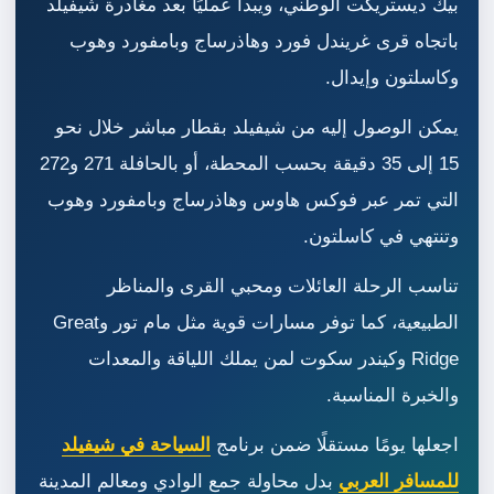
بيك ديستريكت الوطني، ويبدأ عمليًا بعد مغادرة شيفيلد
باتجاه قرى غريندل فورد وهاذرساج وبامفورد وهوب
وكاسلتون وإيدال.
يمكن الوصول إليه من شيفيلد بقطار مباشر خلال نحو
15 إلى 35 دقيقة بحسب المحطة، أو بالحافلة 271 و272
التي تمر عبر فوكس هاوس وهاذرساج وبامفورد وهوب
وتنتهي في كاسلتون.
تناسب الرحلة العائلات ومحبي القرى والمناظر
الطبيعية، كما توفر مسارات قوية مثل مام تور وGreat
Ridge وكيندر سكوت لمن يملك اللياقة والمعدات
والخبرة المناسبة.
اجعلها يومًا مستقلًا ضمن برنامج
السياحة في شيفيلد
للمسافر العربي
بدل محاولة جمع الوادي ومعالم المدينة