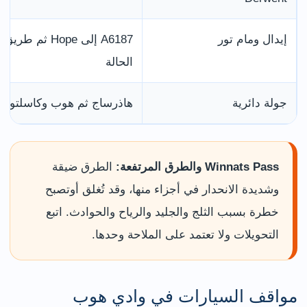
إيدال ومام تور
الحالة
جولة دائرية
هاذرساج ثم هوب وكاسلتون ثم Winnats Pass وإيدال وا
Winnats Pass والطرق المرتفعة:
الطرق ضيقة
وشديدة الانحدار في أجزاء منها، وقد تُغلق أوتصبح
خطرة بسبب الثلج والجليد والرياح والحوادث. اتبع
التحويلات ولا تعتمد على الملاحة وحدها.
مواقف السيارات في وادي هوب