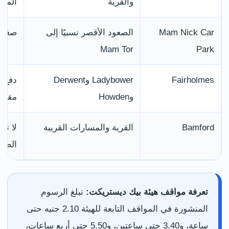
والقرية
المش
Mam Nick Car
الصعود الأقصر نسبيًا إلى
صغير 
Mam Tor
Park
Fairholmes
Ladybower وDerwent
دفع ب
وHowden
مقهى
Bamford
القرية والمسارات القريبة
لا تو
الطر
تعرفة مواقف هيئة بيك ديستريكت:
تبلغ الرسوم
المنشورة في المواقف التابعة للهيئة 2.10 جنيه حتى
ساعة، و3.40 حتى ساعتين، و5.50 حتى أربع ساعات،