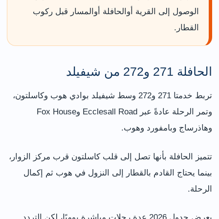
الوصول إلى القرية أوالحافلة أوالمسار قبل ركوب
القطار.
الحافلة 271 و272 من شيفيلد
تربط خدمتا 271 و272 وسط شيفيلد بوادي هوب وكاسلتون،
وتمر الرحلة عادةً عبر Ecclesall Road وFox House
وهاذرساج وبامفورد وهوب.
تتميز الحافلة بأنها تصل إلى قلب كاسلتون قرب مركز الزوار،
بينما يحتاج القادم بالقطار إلى النزول في هوب ثم إكمال
الرحلة.
يعرض جدول 2026 عدة رحلات مباشرة يوميًا، لكن التردد