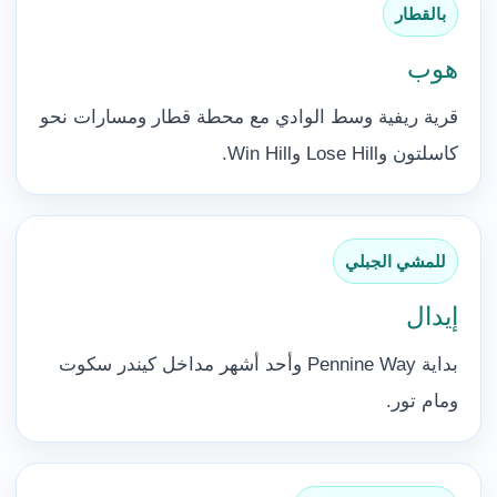
بالقطار
هوب
قرية ريفية وسط الوادي مع محطة قطار ومسارات نحو
كاسلتون وLose Hill وWin Hill.
للمشي الجبلي
إيدال
بداية Pennine Way وأحد أشهر مداخل كيندر سكوت
ومام تور.