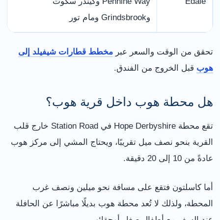
Edale
Pennine Way وكيندر سكوت
وGrindsbrook ومام تور
تحقق من الوقت والسعر عبر
مخطط قطارات شيفيلد إلى
هوب
قبل الخروج من الفندق.
هل محطة هوب داخل قرية هوب؟
تقع محطة Hope Derbyshire في Station Road خارج قلب
القرية بنحو نصف ميل تقريبًا، ويحتاج المشي إلى مركز هوب
عادةً من 10 إلى 20 دقيقة.
أما كاسلتون فتقع على مسافة نحو ميلين ونصف غرب
المحطة، ولذلك لا تُعد محطة هوب بديلًا مباشرًا عن الحافلة
عند السفر مع أطفال صغار أوحقائب.