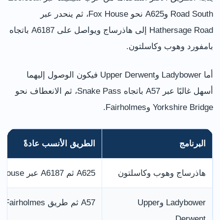
Road South وA625 نحو Fox House، ثم ينحدر عبر
Hathersage Road إلى هاذرساج ويواصل على A6187 باتجاه
بامفورد وهوب وكاسلتون.
أما Ladybower وUpper Derwent فيكون الوصول إليهما
أسهل غالبًا عبر A57 باتجاه Snake Pass، ثم الانعطاف نحو
Yorkshire Bridge وFairholmes.
البرنامج
الطريق الأنسب عادةً
هاذرساج وهوب وكاسلتون
A625 ثم A6187 عبر Fox House
Ladybower وUpper
A57 ثم طريق Fairholmes
Derwent