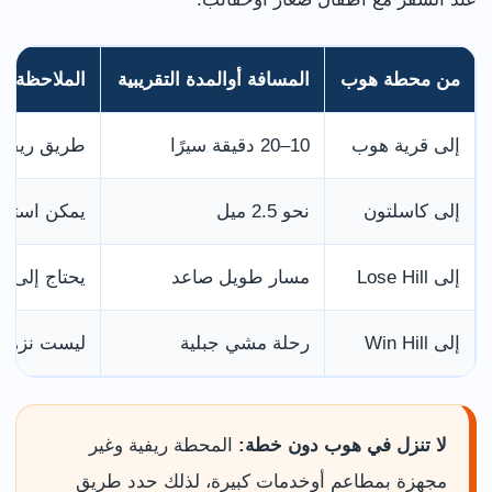
من محطة هوب
المسافة أوالمدة التقريبية
الملاحظة
إلى قرية هوب
10–20 دقيقة سيرًا
طريق ريفي م
إلى كاسلتون
نحو 2.5 ميل
يمكن استخد
إلى Lose Hill
مسار طويل صاعد
يحتاج إلى 
إلى Win Hill
رحلة مشي جبلية
ليست نزهة 
لا تنزل في هوب دون خطة:
المحطة ريفية وغير
مجهزة بمطاعم أوخدمات كبيرة، لذلك حدد طريق