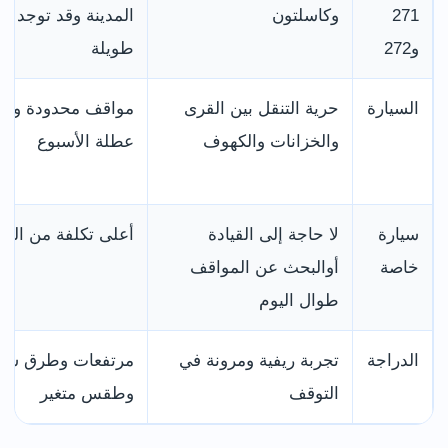
271
وكاسلتون
المدينة وقد توجد ف
و272
طويلة
السيارة
حرية التنقل بين القرى
مواقف محدودة واز
والخزانات والكهوف
عطلة الأسبوع
سيارة
لا حاجة إلى القيادة
أعلى تكلفة من النقل
خاصة
أوالبحث عن المواقف
طوال اليوم
الدراجة
تجربة ريفية ومرونة في
مرتفعات وطرق سري
التوقف
وطقس متغير