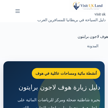
لتجاوز
لى
لمحتوى
visit uk
دليل السياحة في بريطانيا للمسافرين العرب
هوف لاجون برايتون
المدونة
أنشطة مائية ومساحات عائلية في هوف
دليل زيارة هوف لاجون برايتون
بحيرة شاطئية ضحلة ومركز للرياضات المائية على
ساحل هوف، تحيط بها مساحات للجلوس واللعب