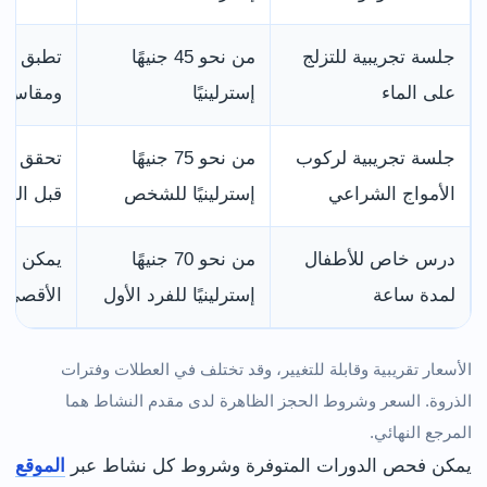
جلسة تجريبية للتزلج
من نحو 45 جنيهًا
تطبق متط
على الماء
إسترلينيًا
ومقاس ا
جلسة تجريبية لركوب
من نحو 75 جنيهًا
تحقق من
الأمواج الشراعي
إسترلينيًا للشخص
قبل الدف
درس خاص للأطفال
من نحو 70 جنيهًا
يمكن إض
لمدة ساعة
إسترلينيًا للفرد الأول
الأقصى 
الأسعار تقريبية وقابلة للتغيير، وقد تختلف في العطلات وفترات
الذروة. السعر وشروط الحجز الظاهرة لدى مقدم النشاط هما
المرجع النهائي.
يمكن فحص الدورات المتوفرة وشروط كل نشاط عبر
الموقع