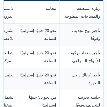
زيارة المنطقة
مجانية
لا تشمل 
والمساحات المفتوحة
الدروس.
تأجير لوح تجديف
نحو 20 جنيهًا إسترلينيًا
يشترط ام
وقوفًا
للساعة
للأعضاء 
تأجير معدات ركوب
نحو 20 جنيهًا إسترلينيًا
يتطلب خبر
الأمواج الشراعي
للساعة
المركز.
تأجير كاياك داخل
نحو 20 جنيهًا إسترلينيًا
يعتمد عل
البحيرة
للساعة
جلسة تجريبية
من نحو 55 جنيهًا
تشمل الت
للتجديف وقوفًا
إسترلينيًا
المختار.