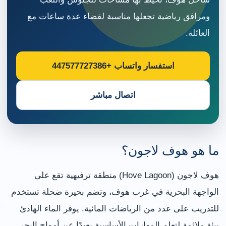
ومرافق رياضية تجعلها مناسبة لقضاء عدة ساعات مع
العائلة.
استفسار واتساب +447577727386
اتصال مباشر
ما هو هوف لاجون؟
هوف لاجون (Hove Lagoon) منطقة ترفيهية تقع على
الواجهة البحرية في غرب هوف، وتضم بحيرة ضحلة تستخدم
للتدريب على عدد من الرياضات المائية. يوفر الماء الهادئ
بيئة ملائمة لتعلم المهارات الأساسية بعيدًا عن أمواج البحر