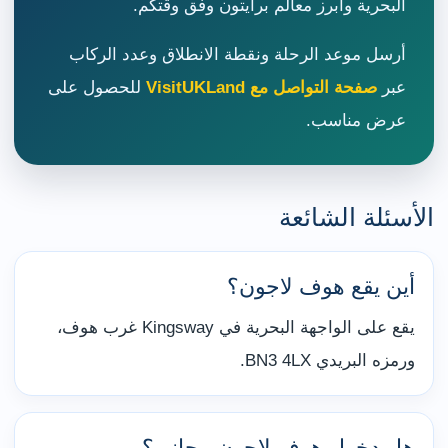
البحرية وأبرز معالم برايتون وفق وقتكم.
أرسل موعد الرحلة ونقطة الانطلاق وعدد الركاب
عبر
صفحة التواصل مع VisitUKLand
للحصول على
عرض مناسب.
الأسئلة الشائعة
أين يقع هوف لاجون؟
يقع على الواجهة البحرية في Kingsway غرب هوف،
ورمزه البريدي BN3 4LX.
هل دخول هوف لاجون مجاني؟