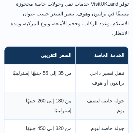
توفر VisitUKLand خدمات نقل وجولات خاصة محجوزة
مسبقًا في برايتون وهوف. يتغير السعر حسب عنوان
الاستلام، وعدد الركاب، وحجم الأمتعة، ونوع المركبة، ومدة
الانتظار.
الخدمة الخاصة
السعر التقريبي
ا
تنقل قصير داخل
من 35 إلى 55 جنيهًا إسترلينيًا
ل
برايتون أو هوف
و
جولة خاصة لنصف
من 180 إلى 260 جنيهًا
د
يوم
إسترلينيًا
و
جولة خاصة ليوم
من 320 إلى 450 جنيهًا
ب