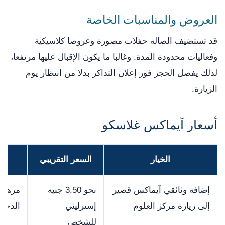
العروض والمناسبات الخاصة
قد تستضيف الصالة حفلات مصورة وعروضا كلاسيكية
وفعاليات محدودة المدة. وغالبا ما يكون الإقبال عليها مرتفعا،
لذلك يفضل الحجز فور إعلان التذاكر بدلا من انتظار يوم
الزيارة.
أسعار آيماكس غلاسكو
الخيار
السعر التقريبي
إضافة وثائقي آيماكس قصير
نحو 3.50 جنيه
مرهونة
إلى زيارة مركز العلوم
إسترليني
الدخول
للشخص