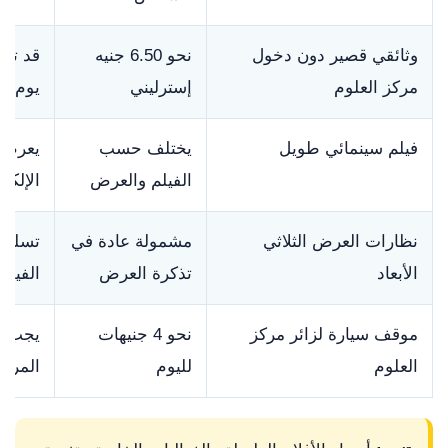
وثائقي قصير دون دخول
نحو 6.50 جنيه
قد تتا
مركز العلوم
إسترليني
يوم ال
فيلم سينمائي طويل
يختلف حسب
يعرض ا
الفيلم والعرض
الإلكت
نظارات العرض الثلاثي
مشمولة عادة في
تسلم ع
الأبعاد
تذكرة العرض
الفيلم
موقف سيارة لزائر مركز
نحو 4 جنيهات
يجب إ
العلوم
لليوم
المركز