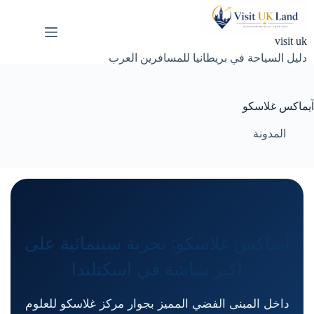
لتجاوز
لى
لمحتوى
visit uk
دليل السياحة في بريطانيا للمسافرين العرب
آيماكس غلاسكو
المدونة
آيماكس غلاسكو: تجربة سينمائية على
أكبر شاشة في اسكتلندا
داخل المبنى الفضي المميز بجوار مركز غلاسكو للعلوم