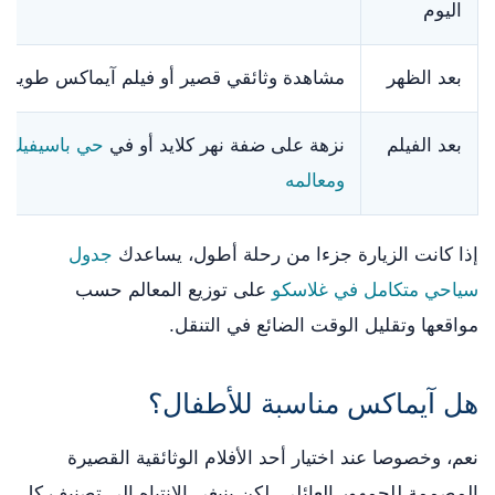
اليوم
بعد الظهر
مشاهدة وثائقي قصير أو فيلم آيماكس طويل
بعد الفيلم
نزهة على ضفة نهر كلايد أو في
حي باسيفيك ك
ومعالمه
إذا كانت الزيارة جزءا من رحلة أطول، يساعدك
جدول
سياحي متكامل في غلاسكو
على توزيع المعالم حسب
مواقعها وتقليل الوقت الضائع في التنقل.
هل آيماكس مناسبة للأطفال؟
نعم، وخصوصا عند اختيار أحد الأفلام الوثائقية القصيرة
المصممة للجمهور العائلي. لكن ينبغي الانتباه إلى تصنيف كل