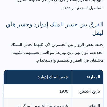
التفاصيل المعدنية وحدها.
الفرق بين جسر الملك إدوارد وجسر هاي
ليفل
يخلط بعض الزوار بين الجسرين لأن كليهما يحمل السكك
الحديدية فوق نهر تاين ويربط نيوكاسل بغيتسهيد، لكنهما
مختلفان في العمر والتصميم والاستخدام.
المقارنة
جسر الملك إدوارد
جس
تاريخ الافتتاح
1906
1849 للقطارات 
الموقع
غرب منطقة الجسور المركزية
قر