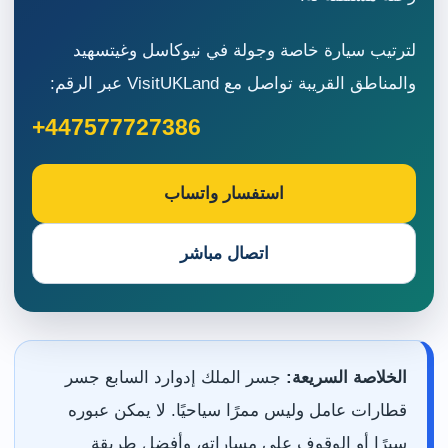
لترتيب سيارة خاصة وجولة في نيوكاسل وغيتسهيد
والمناطق القريبة تواصل مع VisitUKLand عبر الرقم:
+447577727386
استفسار واتساب
اتصال مباشر
الخلاصة السريعة:
جسر الملك إدوارد السابع جسر
قطارات عامل وليس ممرًا سياحيًا. لا يمكن عبوره
سيرًا أو الوقوف على مساراته، وأفضل طريقة