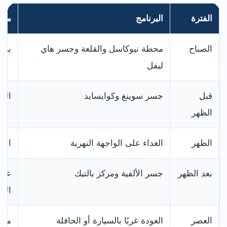
الفترة
البرنامج
ملا
الصباح
محطة نيوكاسل والقلعة وجسر هاي
برن
ليفل
قبل
جسر سوينغ وكوايسايد
الم
الظهر
الظهر
الغداء على الواجهة النهرية
احج
بعد الظهر
جسر الألفية ومركز بالتيك
عبو
الج
العصر
العودة غربًا بالسيارة أو الحافلة
مشا