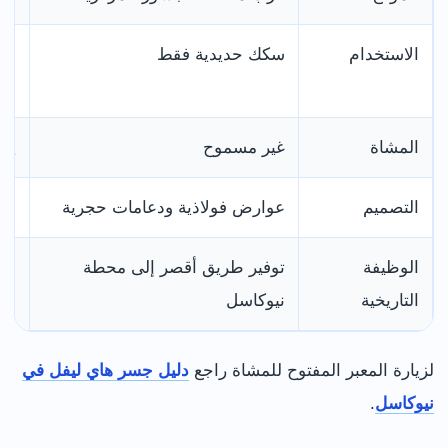
الاستخدام
سكك حديدية فقط
سك
ال
المشاة
غير مسموح
يو
التصميم
عوارض فولاذية ودعامات حجرية
حد
الوظيفة
توفير طريق أقصر إلى محطة
إن
التاريخية
نيوكاسل
وا
لزيارة المعبر المفتوح للمشاة راجع
دليل جسر هاي ليفل في
نيوكاسل
.