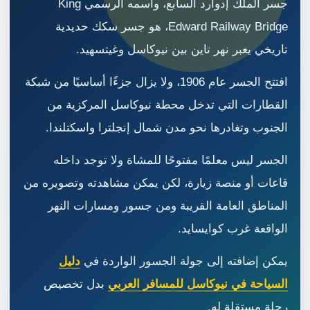
جسر الملك إدوارد السابع، واسمه الرسمي King
Edward Railway Bridge، هو جسر سكك حديدية
تاريخي يعبر نهر تاين بين نيوكاسل وغيتسهيد.
افتتح الجسر عام 1906، ولا يزال جزءًا أساسيًا من شبكة
القطارات التي تدخل محطة نيوكاسل المركزية من
الجنوب وتغادرها نحو مدن شمال إنجلترا واسكتلندا.
الجسر ليس معلمًا مفتوحًا للمشاة ولا توجد داخله
قاعات أو منصة زيارة، لكن يمكن مشاهدته وتصويره من
المناطق العامة القريبة ومن جسور ومسارات النهر
الواقعة غرب كوايسايد.
يمكن إضافته إلى جولة الجسور الواردة في
دليل
السياحة في نيوكاسل للمسافر العربي
بدل تخصيص
رحلة مستقلة له.