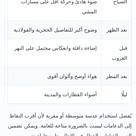
الصباح
ضوء هادئ وحركة أقل على مسارات
قد
المشي
ال
بعد الظهر
وضوح أكبر للتفاصيل الحجرية والفولاذية
از
قبل
إضاءة دافئة وانعكاس محتمل على النهر
قص
الغروب
بعد المطر
هواء أوضح وألوان أقوى
ال
ليلًا
أضواء القطارات والمدينة
ال
يُفضل استخدام عدسة متوسطة أو مقربة لأن أقرب النقاط
إلى الدعامات ليست بالضرورة متاحة للعامة. ويمكن تضمين
النهر والقناطر والقطار في الإطار بدل محاولة تصوير