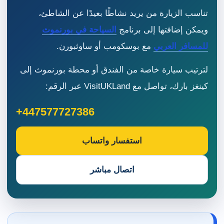
تناسب الزيارة من يريد نشاطًا بعيدًا عن الشاطئ،
ويمكن إضافتها إلى برنامج
السياحة في بورنموث
للمسافر العربي
مع بوسكومب أو ساوثبورن.
لترتيب سيارة خاصة من الفندق أو محطة بورنموث إلى
كينغز بارك، تواصل مع VisitUKLand عبر الرقم:
+447577727386
استفسار واتساب
اتصال مباشر