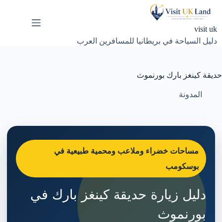
لتجاوز
لى
لمحتوى
visit uk
دليل السياحة في بريطانيا للمسافرين العرب
حديقة كينغز بارك بورنموث
المدونة
مساحات خضراء وملاعب ومحمية طبيعية في
بوسكومب
دليل زيارة حديقة كينغز بارك في
بورنموث