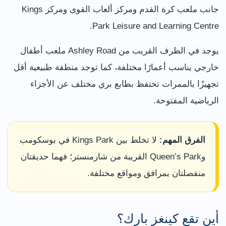
جانب ملعب كرة القدم ومركز ألعاب القوى ومركز Kings
Park Leisure and Learning Centre.
يوجد في الطرف القريب من Ashley Road ملعب أطفال
خارجي يناسب أعمارًا مختلفة، كما توجد منطقة طبيعية أقل
تجهيزًا بالممرات تحتفظ بطابع بري مختلف عن الأجزاء
الرياضية المفتوحة.
الفرق المهم:
لا تخلط بين Kings Park في بوسكومب
وQueen’s Park القريبة من شارمنستر؛ فهما حديقتان
منفصلتان بمرافق ومواقع مختلفة.
أين تقع كينغز بارك؟