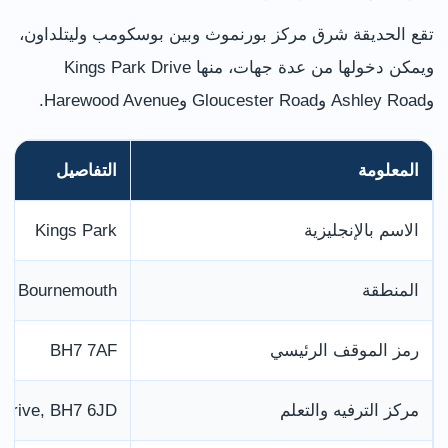
تقع الحديقة شرق مركز بورنموث وبين بوسكومب وليتلداون،
ويمكن دخولها من عدة جهات، منها Kings Park Drive
وAshley Road وGloucester Road وHarewood Avenue.
المعلومة
التفاصيل
الاسم بالإنجليزية
Kings Park
المنطقة
e, Bournemouth
رمز الموقف الرئيسي
BH7 7AF
مركز الترفيه والتعلم
 Drive, BH7 6JD