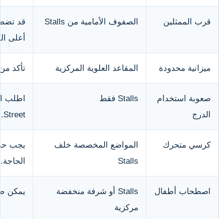
قرب الممثلين
الصفوف الأمامية من Stalls
قد تضطر
أعلى ال
ميزانية محدودة
المقاعد العلوية المركزية
تأكد من
صعوبة استخدام
Stalls فقط
الدرج
Street.
كرسي متحرك
المواضع المخصصة خلف
يجب حجز
Stalls
الحاجة.
اصطحاب أطفال
Stalls أو شرفة منخفضة
يمكن طل
مركزية