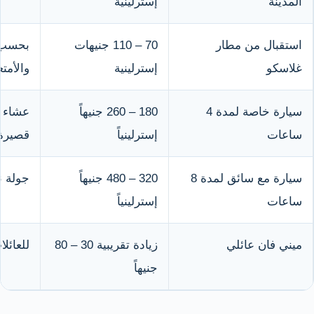
المدينة
إسترلينية
استقبال من مطار
70 – 110 جنيهات
بحسب 
غلاسكو
إسترلينية
والأمتع
سيارة خاصة لمدة 4
180 – 260 جنيهاً
عشاء و
ساعات
إسترلينياً
قصيرة
سيارة مع سائق لمدة 8
320 – 480 جنيهاً
جولة 
ساعات
إسترلينياً
ميني فان عائلي
زيادة تقريبية 30 – 80
للعائل
جنيهاً