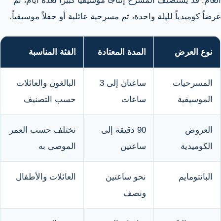
العام. قد يستضيف المسرح إنتاجاً موسيقياً كبيراً لعدة أيام، ثم
عرضاً كوميدياً لليلة واحدة، ثم مسرحية عائلية أو حفلاً موسيقياً.
نوع العرض
المدة المعتادة
الفئة المناسبة
المسرحيات
ساعتان إلى 3
البالغون والعائلات
الموسيقية
ساعات
حسب التصنيف
العروض
90 دقيقة إلى
تختلف حسب العمر
الكوميدية
ساعتين
الموصى به
البانتومايم
نحو ساعتين
العائلات والأطفال
ونصف