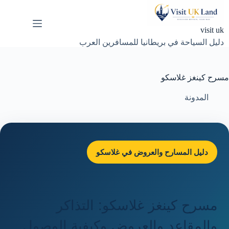
لتجاوز
لى
لمحتوى
visit uk
دليل السياحة في بريطانيا للمسافرين العرب
مسرح كينغز غلاسكو
المدونة
دليل المسارح والعروض في غلاسكو
مسرح كينغز غلاسكو: التذاكر
والمقاعد والعروض وكيفية الوصول