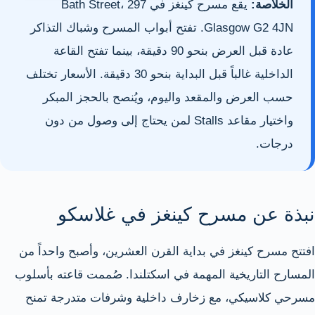
الخلاصة:
يقع مسرح كينغز في 297 Bath Street،
Glasgow G2 4JN. تفتح أبواب المسرح وشباك التذاكر
عادة قبل العرض بنحو 90 دقيقة، بينما تفتح القاعة
الداخلية غالباً قبل البداية بنحو 30 دقيقة. الأسعار تختلف
حسب العرض والمقعد واليوم، ويُنصح بالحجز المبكر
واختيار مقاعد Stalls لمن يحتاج إلى وصول من دون
درجات.
نبذة عن مسرح كينغز في غلاسكو
افتتح مسرح كينغز في بداية القرن العشرين، وأصبح واحداً من
المسارح التاريخية المهمة في اسكتلندا. صُممت قاعته بأسلوب
مسرحي كلاسيكي، مع زخارف داخلية وشرفات متدرجة تمنح