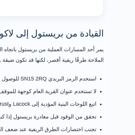
القيادة من بريستول إلى لاك
الملاحة طرقًا ريفية أقصر، لكنها قد تكون ضيقة و
استخدم الرمز البريدي SN15 2RQ للوصول إلى موقف Hither Way.
لا تستخدم عنوان القرية العام كوجهة للمو
اتبع اللوحات البنية المؤدية إلى Lacock وNational Trust.
تحقق من الوقود قبل مغادرة بريستول إذا
تجنب اختصارات الطرق الريفية عند ضعف الرؤ