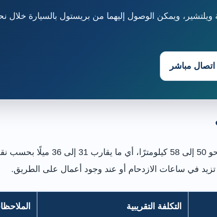
 ويلتشير، ويمكن الوصول إليهما من بريستول بالسيارة خلال نح
اتصال مباشر
تبلغ المسافة بين وسط بريستول وقرية ل
التكلفة التقريبية
الملاحظا