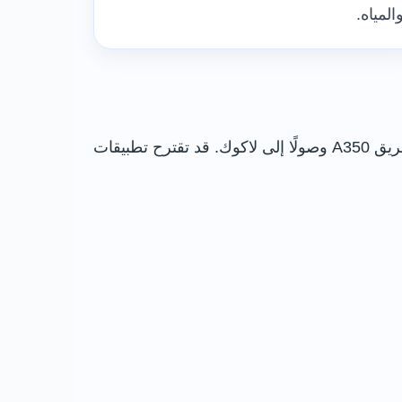
المياه.
يمر أحد المسارات العملية من بريستول باتجاه الطريق M4 ثم الخروج نحو Chippenham، وبعد ذلك متابعة الطريق A350 وصولًا إلى لاكوك. قد تقترح تطبيقات