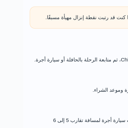
 كنت قد رتبت نقطة إنزال مهيأة مسبقًا.
يمكن استخدام حافلة Faresaver X34 التي تمر بالقرب من محطة Chippenham وتتوقف في لاكوك، أو ركوب سيارة أجرة لمسافة تقارب 5 إلى 6