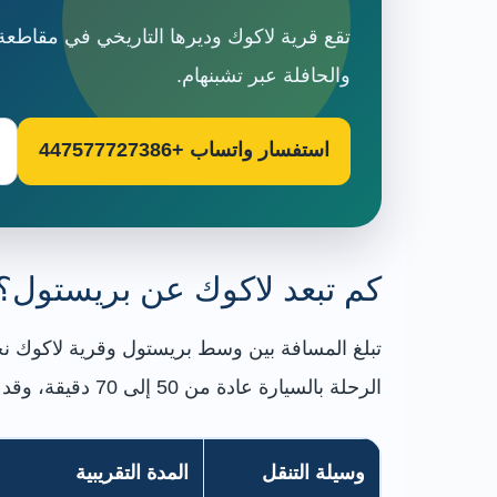
تقع قرية لاكوك وديرها التاريخي في مقاطعة
والحافلة عبر تشبنهام.
استفسار واتساب +447577727386
كم تبعد لاكوك عن بريستول؟
الرحلة بالسيارة عادة من 50 إلى 70 دقيقة، وقد تزيد في ساعات الازدحام أو عند وجود أعمال على الطريق.
وسيلة التنقل
المدة التقريبية