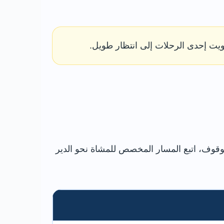
يت إحدى الرحلات إلى انتظار طويل.
 تقل عن 400 متر من استقبال الزوار. بعد الوقوف، اتبع المسار المخصص للمشاة نحو الدير