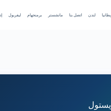
طانيا
لندن
اتصل بنا
مانشستر
برمنجهام
ليفربول
إد
يستول