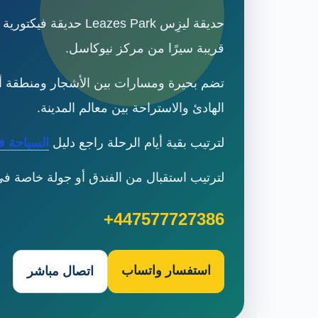
حديقة ليزِس s Park
قريبة سيرًا من مركز نيوكاسل.
تضم بحيرة ومسارات بين الأشجار ومنطقة أ
الهادئ والاستراحة بين معالم المدينة.
لترتيب بقية أيام الرحلة راجع دليل
السياحة ف
لترتيب استقبال من الفندق أو جولة خاصة في نيوكاسل و
+447577727386
استفسار واتساب
اتصال مباشر