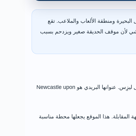
بحيرة ومنطقة الألعاب والملاعب. تقع
لمشي لأن موقف الحديقة صغير ويزدحم بسبب
تقع الحديقة على الحافة الشمالية الغربية لمركز نيوكاسل، بين شارع باراك وطريق ريتشاردسون ومنطقة كاسل ليزِس. عنوانها البريدي هو Newcastle upon
المقابلة. هذا الموقع يجعلها محطة مناسبة