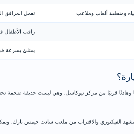
اه ومنطقة ألعاب وملاعب
تعمل المرافق ا
راقب الأطفال ق
يمتلئ بسرعة في أ
ارة؟
يًا وهادئًا قريبًا من مركز نيوكاسل. وهي ليست حديقة ضخمة تح
لمشهد الفيكتوري والاقتراب من ملعب سانت جيمس بارك. ويمكن