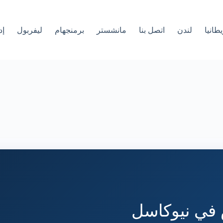
طانيا
لندن
اتصل بنا
مانشستر
برمنجهام
ليفربول
إد
س في نيوكاسل