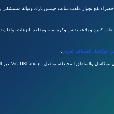
Leaze حديقة فيكتورية خضراء تقع بجوار ملعب سانت جيمس بارك وقبالة مست
لعاب كبيرة وملاعب تنس وكرة سلة ومقاعد للنزهات، ولذلك ت
ي نيوكاسل للمسافر العربي
.
المناطق المحيطة، تواصل مع VisitUKLand عبر الرقم: