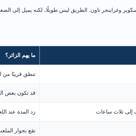
كوير وغراينجر تاون. الطريق ليس طويلًا، لكنه يميل إلى الصع
ما يهم الزائر؟
تنطق قريبًا من ل
قد تكون بعض الف
إلى ثلاث ساعات
زد المدة عند ال
تقع بجوار المل