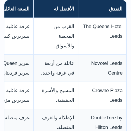
الفندق
الأفضل له
السعة العائلية
The Queens Hotel
القرب من
غرفة عائلية
Leeds
المحطة
بسريرين كبيرين
والأسواق.
Novotel Leeds
عائلة من أربعة
سرير 
Centre
في غرفة واحدة.
سرير فرديتان.
Crowne Plaza
المسبح والأسرة
غرفة عائلية
Leeds
الحقيقية.
بسريرين مزدوج
DoubleTree by
الإطلالة والغرف
غرف متصلة وم
Hilton Leeds
المتصلة.