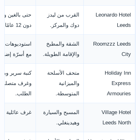
Leonardo Hotel
القرب من ليدز
حتى بالغين وط
Leeds
دوك والمركز.
دون 12 عامًا.
Roomzzz Leeds
الشقة والمطبخ
استوديوهات عائ
City
والإقامة الطويلة.
مع أسرّة إضافي
Holiday Inn
متحف الأسلحة
كنبة سرير ومهد
Express
والميزانية
وغرف متصلة ع
Armouries
المتوسطة.
الطلب.
Village Hotel
المسبح والسيارة
غرف عائلية كبي
Leeds North
وهيدينغلي.