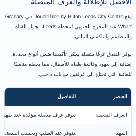
الأفضل للإطلالة والغرف المتصلة
يقع DoubleTree by Hilton Leeds City Centre في Granary
Wharf عند المخرج الجنوبي لمحطة Leeds، بجوار القناة
والمطاعم والتاكسي المائي.
يوفر الفندق غرفًا متصلة يمكن تأكيدها ضمن أنواع محددة،
إضافة إلى مهود وقائمة طعام للأطفال، مما يجعله مناسبًا
للعائلة التي تحتاج إلى غرفتين مع باب داخلي.
العنصر
التفاصيل
الغرف المتصلة
تتوفر غرف متصلة مؤكدة عند ظهوره
المهد
متوفر عند الطلب وبحسب السعة.