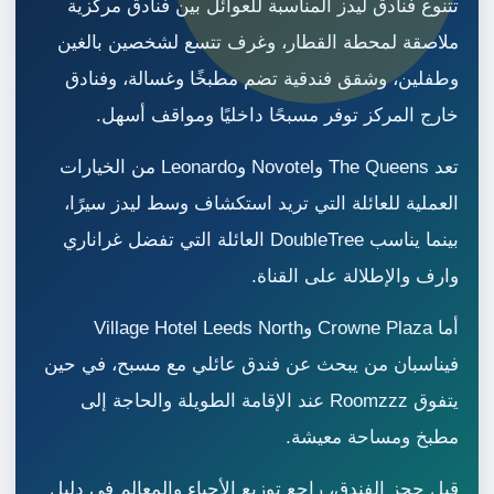
تتنوع فنادق ليدز المناسبة للعوائل بين فنادق مركزية
ملاصقة لمحطة القطار، وغرف تتسع لشخصين بالغين
وطفلين، وشقق فندقية تضم مطبخًا وغسالة، وفنادق
خارج المركز توفر مسبحًا داخليًا ومواقف أسهل.
تعد The Queens وNovotel وLeonardo من الخيارات
العملية للعائلة التي تريد استكشاف وسط ليدز سيرًا،
بينما يناسب DoubleTree العائلة التي تفضل غراناري
وارف والإطلالة على القناة.
أما Crowne Plaza وVillage Hotel Leeds North
فيناسبان من يبحث عن فندق عائلي مع مسبح، في حين
يتفوق Roomzzz عند الإقامة الطويلة والحاجة إلى
مطبخ ومساحة معيشة.
قبل حجز الفندق، راجع توزيع الأحياء والمعالم في دليل