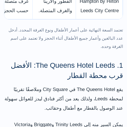
Hampton by Hilton
الفطور والأرينا
غرف متصلة وم
Leeds City Centre
والغرف المتصلة.
حسب الحجز.
تعتمد السعة النهائية على أعمار الأطفال ونوع الغرفة المحدد. أدخل
عدد البالغين وأعمار جميع الأطفال أثناء الحجز ولا تعتمد على اسم
الغرفة وحده.
1. The Queens Hotel Leeds: الأفضل
قرب محطة القطار
يقع The Queens Hotel في City Square وملاصقًا تقريبًا
لمحطة Leeds، ولذلك يعد من أكثر فنادق ليدز للعوائل سهولة
عند الوصول بالقطار مع أطفال وحقائب.
يمكن السير منه إلى Trinity Leeds وBriggate وVictoria