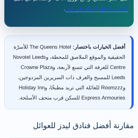
أفضل مناطق السكن في ليدز
.
أفضل الخيارات باختصار:
The Queens Hotel للأسرّة
الحقيقية والموقع الملاصق للمحطة، وNovotel Leeds
Centre للغرفة التي تتسع لأربعة، وCrowne Plaza
Leeds للمسبح والغرف ذات السريرين المزدوجين،
وRoomzzz للعائلة التي تريد مطبخًا، وHoliday Inn
Express Armouries للسكن قرب متحف الأسلحة.
مقارنة أفضل فنادق ليدز للعوائل